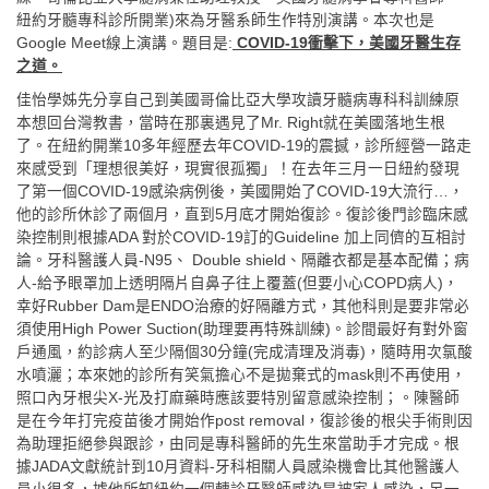
紐約牙髓專科診所開業)來為牙醫系師生作特別演講。本次也是
Google Meet線上演講。題目是:
COVID-19
衝擊下，美國牙醫生存
之道。
佳怡學姊先分享自己到美國哥倫比亞大學攻讀牙髓病專科科訓練原
本想回台灣教書，當時在那裏遇見了Mr. Right就在美國落地生根
了。在紐約開業10多年經歷去年COVID-19的震撼，診所經營一路走
來感受到「理想很美好，現實很孤獨」！在去年三月一日紐約發現
了第一個COVID-19感染病例後，美國開始了COVID-19大流行…，
他的診所休診了兩個月，直到5月底才開始復診。復診後門診臨床感
染控制則根據ADA 對於COVID-19訂的Guideline 加上同儕的互相討
論。牙科醫護人員-N95、 Double shield、隔離衣都是基本配備；病
人-給予眼罩加上透明隔片自鼻子往上覆蓋(但要小心COPD病人)，
幸好Rubber Dam是ENDO治療的好隔離方式，其他科則是要非常必
須使用High Power Suction(助理要再特殊訓練)。診間最好有對外窗
戶通風，約診病人至少隔個30分鐘(完成清理及消毒)，隨時用次氯酸
水噴灑；本來她的診所有笑氣擔心不是拋棄式的mask則不再使用，
照口內牙根尖X-光及打麻藥時應該要特別留意感染控制；。陳醫師
是在今年打完疫苗後才開始作post removal，復診後的根尖手術則因
為助理拒絕參與跟診，由同是專科醫師的先生來當助手才完成。根
據JADA文獻統計到10月資料-牙科相關人員感染機會比其他醫護人