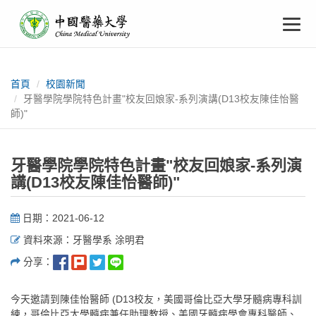
中
跳
To
到
主
國
要
na
:::
內
醫
容
首頁
校園新聞
牙醫學院學院特色計畫"校友回娘家-系列演講(D13校友陳佳怡醫
藥
師)"
大
牙醫學院學院特色計畫"校友回娘家-系列演
學
講(D13校友陳佳怡醫師)"
日期：2021-06-12
資料來源：牙醫學系 涂明君
分享：
今天邀請到陳佳怡醫師 (D13校友，美國哥倫比亞大學牙髓病專科訓
練，哥倫比亞大學髓病兼任助理教授、美國牙髓病學會專科醫師、