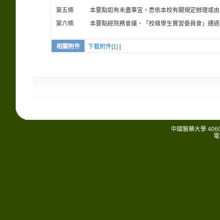
第五條
本要點如有未盡事宜，悉依本校有關規定辦理或由
第六條
本要點經院務會議、「校級學生實習委員會」通過
相關附件
下載附件[1]
|
中國醫藥大學 406
電