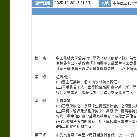
2025-12-30 13:21:35
更新日期
文號
中華民國114年
第一條
中國醫藥大學公共衛生學院（以下簡稱本院）為使
生校外實習。兹依據「中國醫藥大學學生實習委員
共衛生學院學生實習委員會設置要點」（以下簡稱
第二條
組織成員
(一)置主任委員一名，由學院院長擔任。
(二)置委員若干人，由學院各所屬 實習系、所
校外專家學者、家長代表、法律專家或產業界人士
第三條
工作執掌
(一)審議所屬之「系級學生實習委員會」之設置要
(二)審議、監督及追蹤所屬之「系級學生實習委
契約、學生個別實習計畫及學生實習成效之評估等
(三)協調解決院內所屬系、所、學位學程學生實
(四)其他實習相關事宜。
第四條
本委員會每學年至少應召開委員會議一次，並得由