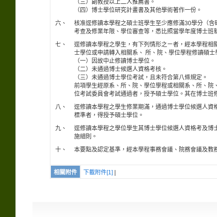
（三）副教授以上二人推薦書。
（四）博士學位研究計畫書及其他學術著作一份。
六、
核准逕修讀本學程之碩士班學生至少應修滿30學分（
考查及修業年限、學位審查等，悉比照當學年度博士班
七、
逕修讀本學程之學生，有下列情形之ㄧ者，經本學程相
士學位或申請轉入相關系、 所、院、學位學程修讀碩士
（一）因故中止修讀博士學位。
（二）未通過博士候選人資格考核。
（三）未通過博士學位考試，且未符合第八條規定。
前項學生經原系、所、院、學位學程或相關系、所、院
位考試委員會考試通過者，授予碩士學位。其在博士班
八、
逕修讀本學程之學生修業期滿，通過博士學位候選人資
標準者，得授予碩士學位。
九、
逕修讀本學程之學位學生其博士學位候選人資格考及博
施細則。
十、
本要點及認定基準，經本學程事務會議、院務會議及教
相關附件
下載附件[1]
|