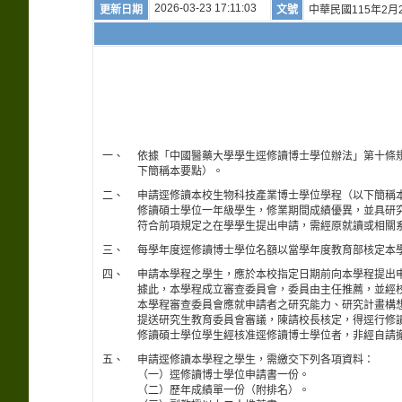
2026-03-23 17:11:03
更新日期
文號
中華民國115年2月2
一、
依據「中國醫藥大學學生逕修讀博士學位辦法」第十條
下簡稱本要點）。
二、
申請逕修讀本校生物科技產業博士學位學程（以下簡稱
修讀碩士學位一年級學生，修業期間成績優異，並具研
符合前項規定之在學學生提出申請，需經原就讀或相關
三、
每學年度逕修讀博士學位名額以當學年度教育部核定本
四、
申請本學程之學生，應於本校指定日期前向本學程提出
據此，本學程成立審查委員會，委員由主任推薦，並經
本學程審查委員會應就申請者之研究能力、研究計畫構
提送研究生教育委員會審議，陳請校長核定，得逕行修
修讀碩士學位學生經核准逕修讀博士學位者，非經自請
五、
申請逕修讀本學程之學生，需繳交下列各項資料：
（一）逕修讀博士學位申請書一份。
（二）歷年成績單一份（附排名）。