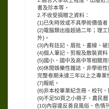
1.適合大學以上程度，出版
書及珍本等。
2.不收受捐贈之資料：
(1)已失時效或不具學術價值
(2)電腦類出版超過二年；理
外)。
(3)內有註記、眉批、畫線、
(4)個人筆記、剪報及散裝資料
(5)國小、國中及高中等相關用
(6)休閒娛樂性雜誌、非學術性通訊
完整卷期未達三年以上之專業
(7)報紙。
(8)非本校畢業紀念冊、校刊
(9)不足50頁之小冊子、農
(10)內容違反善良風俗、色