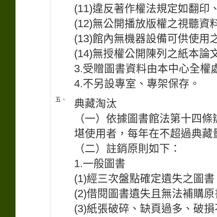
(11)違反著作權法規定如翻
(12)無公開播放版權之視聽資
(13)館內無機器設備可供使用
(14)無授權公開陳列之紙本論
3.受贈圖書資料由本中心全權
4.不另設專室、專架保存。
五、
典藏淘汰
（一）依據圖書館法第十四條
堪使用者，每年在不超過典藏
（二）註銷原則如下：
1.一般圖書
(1)經三次盤點確定遺失之圖書
(2)借閱圖書遺失且無法補購
(3)紙張破碎、缺頁過多、破