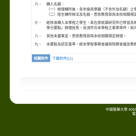
六、
轉入名額：
（一）辦理轉所後，各年級具學籍（不含外加名額）之
（二）陸生轉所辦法及名額，悉依教育部與本校相關規
七、
經核准轉入本學程之學生，其在原就讀研究所已修習及
學分要點」辦理抵免，並須符合本學程之畢業條件，始
八、
其他未盡事宜，悉依教育部與本校相關規定辦理。
九、
本要點及認定基準，經本學程事務會議與院務會議及教
相關附件
下載附件[1]
|
中國醫藥大學 406
電