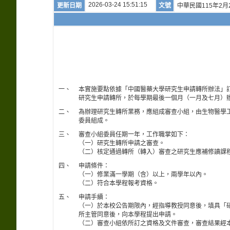
2026-03-24 15:51:15
更新日期
文號
中華民國115年2月
一、
本實施要點依據「中國醫藥大學研究生申請轉所辦法」
研究生申請轉所，於每學期最後一個月（一月及七月）
二、
為辦理研究生轉所業務，應組成審查小組，由生物醫學
委員組成。
三、
審查小組委員任期一年，工作職掌如下：
（一）研究生轉所申請之審查。
（二）核定通過轉所（轉入）審查之研究生應補修讀課
四、
申請條件：
（一）修業滿一學期（含）以上，兩學年以內。
（二）符合本學程報考資格。
五、
申請手續：
（一）於本校公告期限內，經指導教授同意後，填具「
所主管同意後，向本學程提出申請。
（二）審查小組依所訂之資格及文件審查，審查結果經