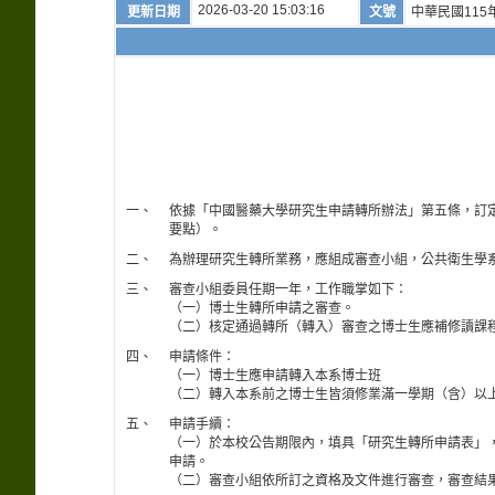
2026-03-20 15:03:16
更新日期
文號
中華民國115年
一、
依據「中國醫藥大學研究生申請轉所辦法」第五條，訂
要點）。
二、
為辦理研究生轉所業務，應組成審查小組，公共衛生學
三、
審查小組委員任期一年，工作職掌如下：
（一）博士生轉所申請之審查。
（二）核定通過轉所（轉入）審查之博士生應補修讀課
四、
申請條件：
（一）博士生應申請轉入本系博士班
（二）轉入本系前之博士生皆須修業滿一學期（含）以
五、
申請手續：
（一）於本校公告期限內，填具「研究生轉所申請表」
申請。
（二）審查小組依所訂之資格及文件進行審查，審查結