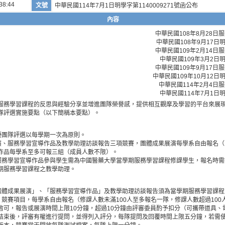
38:44
文號
中華民國114年7月1日明學字第1140009271號函公布
內容
中華民國108年8月28
中華民國108年9月17日明
中華民國109年2月14
中華民國109年3月2日明
中華民國109年9月17
中華民國109年10月12日明
中華民國114年2月4
中華民國114年7月1日明
服務學習課程的反思與經驗分享並增進團隊榮譽感，提供相互觀摩及學習的平台來展
隊評選實施要點（以下簡稱本要點）。
績優團隊評選以每學期一次為原則。
展演、服務學習宣導作品及教學助理訪談報告三項競賽，團體成果展演每學系自由報名
作品每學系至多可報三組（成員人數不限）。
及服務學習宣導作品參與學生需為中國醫藥大學當學期服務學習課程修課學生，報名時
期服務學習課程之教學助理。
「團體成果展演」、「服務學習宣導作品」及教學助理訪談報告須為當學期服務學習課
」競賽項目，每學系自由報名（修課人數未滿100人至多報名一隊，修課人數超過10
皆可，報告或展演時間上限10分鐘，超過10分鐘由評審委員酌予扣分（可攜帶道具、
結束後，評審有權進行提問，並得列入評分，每隊提問及回覆時間上限五分鐘，若需使