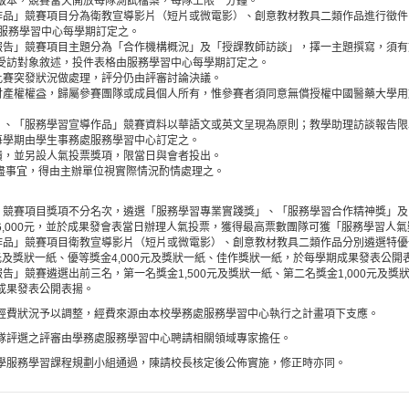
版本，競賽當天開放每隊測試檔案，每隊上限一分鐘。
導作品」競賽項目分為衛教宣導影片（短片或微電影）、創意教材教具二類作品進行徵
由服務學習中心每學期訂定之。
談報告」競賽項目主題分為「合作機構概況」及「授課教師訪談」，擇一主題撰寫，須
受訪對象敘述，投件表格由服務學習中心每學期訂定之。
對比賽突發狀況做處理，評分仍由評審討論決議。
慧財產權權益，歸屬參賽團隊或成員個人所有，惟參賽者須同意無償授權中國醫藥大學
演」、「服務學習宣導作品」競賽資料以華語文或英文呈現為原則；教學助理訪談報告
限每學期由學生事務處服務學習中心訂定之。
成績，並另設人氣投票獎項，限當日與會者投出。
未盡事宜，得由主辦單位視實際情況酌情處理之。
演」競賽項目獎項不分名次，遴選「服務學習專業實踐獎」、「服務學習合作精神獎」
,000元，並於成果發會表當日辦理人氣投票，獲得最高票數團隊可獲「服務學習人氣獎
導作品」競賽項目衛教宣導影片（短片或微電影）、創意教材教具二類作品分別遴選特
0元及獎狀一紙、優等獎金4,000元及獎狀一紙、佳作獎狀一紙，於每學期成果發表公開
報告」競賽遴選出前三名，第一名獎金1,500元及獎狀一紙、第二名獎金1,000元及獎
成果發表公開表揚。
經費狀況予以調整，經費來源由本校學務處服務學習中心執行之計畫項下支應。
隊評選之評審由學務處服務學習中心聘請相關領域專家擔任。
學服務學習課程規劃小組通過，陳請校長核定後公佈實施，修正時亦同。