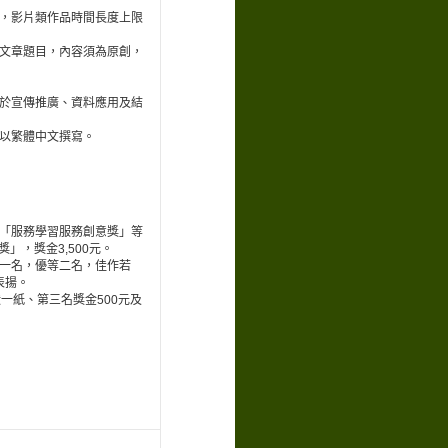
件，影片類作品時間長度上限
有文章題目，內容須為原創，
用於宣傳推廣、資料應用及結
限以繁體中文撰寫。
及「服務學習服務創意獎」等
」，獎金3,500元。
優一名，優等二名，佳作若
表揚。
狀一紙、第三名獎金500元及