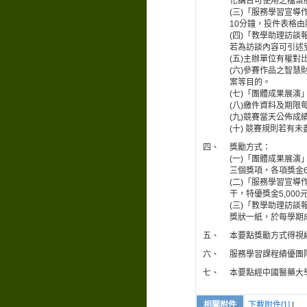
化講台可使用之檔案
(三)「服務學習宣
10分鐘，投件表格
(四)「教學助理訪
若為訪談內容可引述
(五)主辦單位有權
(六)參賽作品之智
案等目的。
(七)「團體成果展
(八)繳件資料及期
(九)競賽當天公佈
(十) 競賽規則若有
四、
獎勵方式：
(一)「團體成果展
三個獎項，各項獎金6
(二)「服務學習宣
干，特優獎金5,00
(三)「教學助理訪談
獎狀一紙，於每學期
五、
本要點獎勵方式得視
六、
服務學習課程績優團
七、
本要點經中國醫藥大
相關附件
下載附件[1]
|