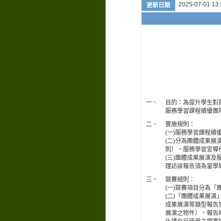
2025-07-01 13:
更新日期
一、
目的：為提升學生對
服務學習課程績優團
二、
實施規則：
(一)服務學習課程
(二)分為團體成果
則），服務學習宣導
(三)團體成果展演
理訪談報告須為當學
三、
競賽細則：
(一)競賽項目分為
(二)「團體成果展演
成果展演等類型報告
展演之物件），報告