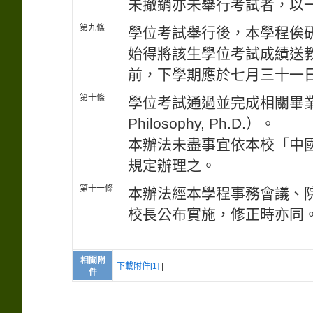
未撤銷亦未舉行考試者，以
第九條
學位考試舉行後，本學程俟
始得將該生學位考試成績送
前，下學期應於七月三十一
第十條
學位考試通過並完成相關畢業手
Philosophy, Ph.D.）。
本辦法未盡事宜依本校「中
規定辦理之。
第十一條
本辦法經本學程事務會議、
校長公布實施，修正時亦同
相關附
下載附件[1]
|
件