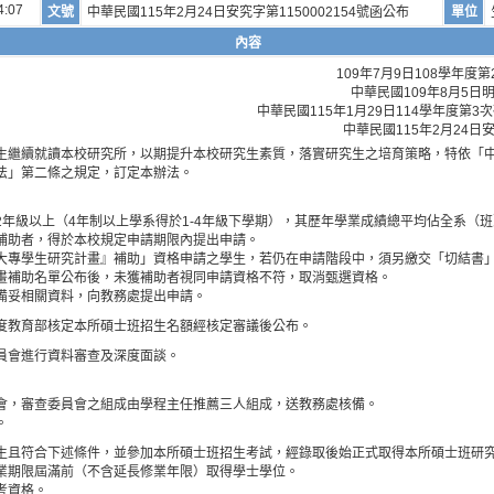
4:07
文號
中華民國115年2月24日安究字第1150002154號函公布
單位
內容
109年7月9日108學年
中華民國109年8月5日明
中華民國115年1月29日114學年度第
中華民國115年2月24日安
生繼續就讀本校研究所，以期提升本校研究生素質，落實研究生之培育策略，特依「
法」第二條之規定，訂定本辦法。
2年級以上（4年制以上學系得於1-4年級下學期），其歷年學業成績總平均佔全系（班
補助者，得於本校規定申請期限內提出申請。
大專學生研究計畫』補助」資格申請之學生，若仍在申請階段中，須另繳交「切結書
畫補助名單公布後，未獲補助者視同申請資格不符，取消甄選資格。
備妥相關資料，向教務處提出申請。
度教育部核定本所碩士班招生名額經核定審議後公布。
員會進行資料審查及深度面談。
會，審查委員會之組成由學程主任推薦三人組成，送教務處核備。
。
生且符合下述條件，並參加本所碩士班招生考試，經錄取後始正式取得本所碩士班研
業期限屆滿前（不含延長修業年限）取得學士學位。
考資格。