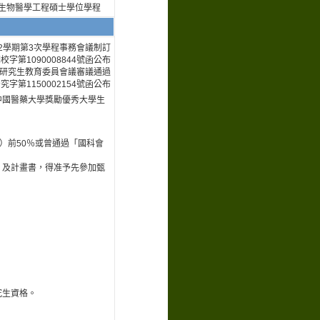
生物醫學工程碩士學位學程
度第2學期第3次學程事務會議制訂
校字第1090008844號函公布
3次研究生教育委員會議審議通過
究字第1150002154號函公布
中國醫藥大學獎勵優秀大學生
）前50％或曾通過「國科會
」及計畫書，得准予先參加甄
究生資格。