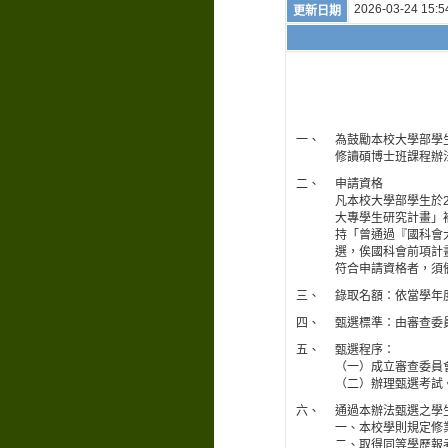
2026-03-24 15:5
更新日期
一、
為鼓勵本校大學部學
修讀碩博士班課程辦
二、
申請資格
凡本校大學部學生於
大專學生研究計畫」
持「曾通過『國科會
選，俟國科會前項計
符合申請資格者，須
三、
錄取名額：依當學年
四、
甄選標準：由審查委
五、
甄選程序：
（一）成立審查委員
（二）辦理甄選考試
六、
通過本辦法甄選之學
一、本校學則規定修
二、取得同等學歷報