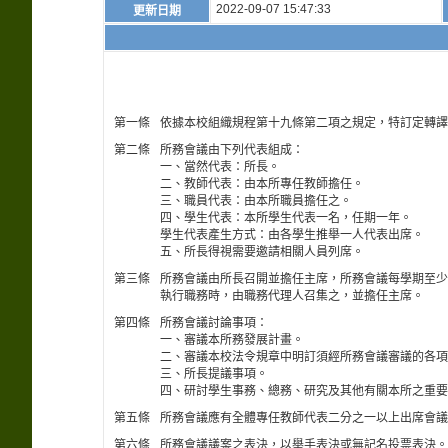
2022-09-07 15:47:33
更新日期
第一條
依據本校組織規程第十九條第二項之規定，特訂定轉譯醫
第二條
所務會議由下列代表組成：
一、當然代表：所長。
二、教師代表：由本所專任教師擔任。
三、職員代表：由本所職員擔任之。
四、學生代表：本所學生代表一名，任期一年。
學生代表產生方式：由各學生推舉一人代表出席。
五、所長得視需要邀請相關人員列席。
第三條
所務會議由所長召開並擔任主席，所務會議每學期至少
執行職務時，由職務代理人召集之，並擔任主席。
第四條
所務會議討論事項：
一、審議本所務發展計畫。
二、審議本校法令規章中明訂須經所務會議審議的各項
三、所長提議事項。
四、研討學生事務、總務、研究及其他有關本所之重要
第五條
所務會議應有全體專任教師代表二分之一以上出席會議
第六條
所務會議議案之表決，以舉手表決或無記名投票表決。