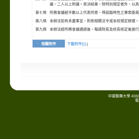
議，二人以上附議。表決結果，除特別規定者外，以具
第七條
所務會議經半數以上代表同意，得設臨時性之專案委員
第八條
本辦法如有未盡事宜，則依相關法令或本校規定辦理。
第九條
本辦法經所務會議通過後，報請院長及校長核定後施行
相關附件
下載附件[1]
|
中國醫藥大學 406
電