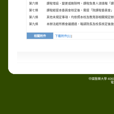
第六條
課程增設、變更或刪除時，課程負責人須填報「課
第七條
課程經提本委員會核定後，需提「院課程委員會」
第八條
其他未規定事項，均依照本校及教育部相關規定辦
第九條
本辦法經所務會議通過，報請院長及校長核定後施
相關附件
下載附件[1]
|
中國醫藥大學 406
電