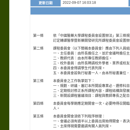
2022-09-07 16:03:18
更新日期
第一條
依「中國醫藥大學課程委員會設置辦法」第三條規
訂定轉譯醫學暨新藥開發研究所課程委員會設置辦法
第二條
課程委員會（以下簡稱本委員會）應由下列人員組
一、主任委員：由所長擔任之，並於會議時擔任主
二、教師代表：由本所專任教師擔任。
三、校外委員：由所長聘請校外學者、業界或校友
四、本委員會得請學生代表列席。
五、本委員會設執行秘書一人，由本所秘書兼任，
第三條
本委員會之工作執掌如下：
一、規劃、研議、審訂本所開設專業必、選修科目
二、定期檢討修正系所課程內容、課程結構與發展
三、新開設課程審議項目：課程與教師專長之配合
第四條
本委員會每學期應定期開會一次，必要時得召開臨
人。
第五條
本委員會開會須依下列程序辦理：
一、會議必須有過半以上委員出席始得開會，表決
二、主席得視需要邀請有關人員列席。