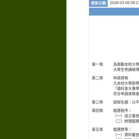
2026-03-06 09:2
更新日期
第一條
為鼓勵本校大
大學生修讀碩
第二條
申請資格
凡本校大學部學
「國科會大專
符合申請資格
第三條
錄取名額：以
第四條
甄選程序：
（一）成立審
（二）辦理甄
第五條
甄選標準：
（一）資料審