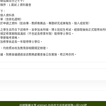
佔總成績百分之七十）
序：1.面試 2.資料審查
如下：
生個人資料表
績單（含排名證明）
助於申請之資料（如自傳、教師推薦函、專題研究成果報告、個人成就等）
選之學生且符合下述條件，並參加本所碩、博士班招生考試，經錄取後始正式取得本所
則規定修業期限屆滿前（不含延長修業年限）取得學士學位。
等學歷報考資格。
因加修學系延長一年取得學士學位。
項，均依照本校及教育部相關規定辦理。
會議、院務會議通過並送教務處備查後公告實施，修正時亦同。
中國醫藥大學 406040 台中市北屯區經貿路一段100號