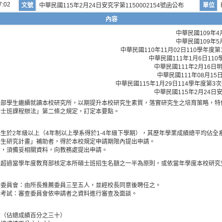
7:02
文號
中華民國115年2月24日安究字第1150002154號函公布
單位
內容
中華民國109年4
中華民國109年5
中華民國110年11月02日110學年
中華民國111年1月6日11
中華民國111年2月16日明
中華民國111年08月1
中華民國115年1月29日114學年度第
中華民國115年2月24日安
學部學生繼續就讀本校研究所，以期提升本校研究生素質，落實研究生之培育策略，特
博士班課程辦法」第二條之規定，訂定本要點。
生於2年級以上（4年制以上學系得於1-4年級下學期），其歷年學業成績總平均佔全
學生研究計畫」補助者，得於本校規定申請期限內提出申請。
者，須備妥相關資料，向教務處提出申請。
不超過當學年度教育部核定本所碩士班招生名額之一半為原則，或依當年學度本校研究
查委員會：由所長推薦委員三至五人，並經校長同意後聘任之。
選考試：審查委員會依申請者之資料進行審查及面談。
查（佔總成績百分之三十）