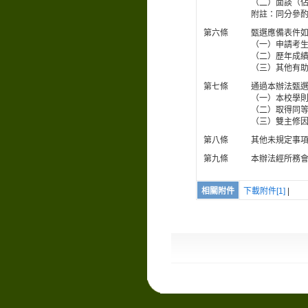
（二）面談（
附註：同分參酌順
第六條
甄選應備表件
（一）申請考
（二）歷年成
（三）其他有
第七條
通過本辦法甄
（一）本校學
（二）取得同
（三）雙主修
第八條
其他未規定事
第九條
本辦法經所務
相關附件
下載附件[1]
|