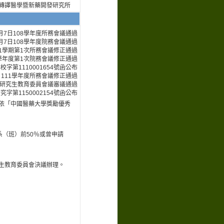
轉譯醫學暨新藥開發研究所
月7日108學年度所務會議通過
月7日108學年度院務會議通過
度第1學期第1次所務會議修正通過
0學年度第1次院務會議修正通過
校字第1110001654號函公布
5日111學年度所務會議修正通過
3次研究生教育委員會議審議通過
究字第1150002154號函公布
依「中國醫藥大學獎勵優秀
系（班）前50％或曾申請
生教育委員會決議辦理。