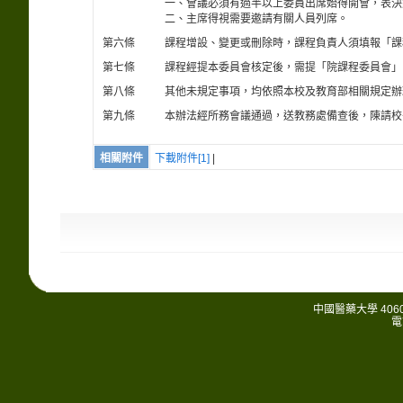
一、會議必須有過半以上委員出席始得開會，表決
二、主席得視需要邀請有關人員列席。
第六條
課程增設、變更或刪除時，課程負責人須填報「課
第七條
課程經提本委員會核定後，需提「院課程委員會」
第八條
其他未規定事項，均依照本校及教育部相關規定辦
第九條
本辦法經所務會議通過，送教務處備查後，陳請校
相關附件
下載附件[1]
|
中國醫藥大學 406
電