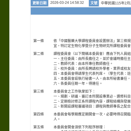
2026-03-24 14:58:32
更新日期
文號
中華民國115年2月
第一條
依「中國醫藥大學課程委員會設置辦法」第三條規
宜，特訂定生物化學暨分子生物研究所課程委員會
第二條
課程委員會（以下簡稱本委員會）應由下列人員組
一、主任委員：由所長擔任之，並於會議時擔任主
二、教師代表：由本所專任教師擔任。
三、校外委員：由所長聘請校外學者、業界或校友
四、本委員會得請學生代表列席。（學生代表：班
五、本委員會設執行秘書一人，由本所秘書兼任，
六、各委員任期一年，得連任。
第三條
本委員會之工作執掌如下：
一、規劃、研議、審訂本所開設專業必、選修科目
二、定期檢討修正系所課程內容、課程結構與發展
三、新開設課程審議項目：課程與教師專長之配合
第四條
本委員會每學期應定期開會一次，必要時得召開臨
人。
第五條
本委員會開會須依下列程序辦理：