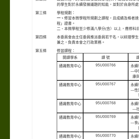
的學生對於永續發展議題的知能，並對於自身所處
第三條
學程規劃：
一、
修習本微學程所規劃之課程，且成績及格者達
程」證書。
二、本微學程至少修滿八學分(含）以上，應修科
第四條
本委員會由主任委員推派委員若干名，以綜理學生
兼之，負責本會之行政業務。
第五條
修習課程：
開課學系
課 號
95U000766
通識教育中心
永續
—中
康
95U000767
通識教育中心
永續
—性
95U000768
通識教育中心
永續
—
95U000769
通識教育中心
永續
—食
95U000770
通識教育中心
永續