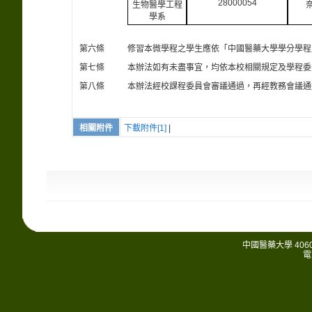
28000054
生物醫學工程
學系
第六條
修習本微學程之學生應依「中國醫藥大學學分學程
第七條
本辦法如有未盡事宜，均依本校相關規定及學程委
第八條
本辦法經校課程委員會審議通過，再經教務會議通
相關附件
下載附件[1]
|
中國醫藥大學 406
電