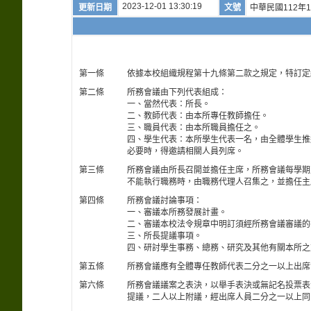
2023-12-01 13:30:19
更新日期
文號
中華民國112年1
第一條
依據本校組織規程第十九條第二款之規定，特訂定細
第二條
所務會議由下列代表組成：
一、當然代表：所長。
二、教師代表：由本所專任教師擔任。
三、職員代表：由本所職員擔任之。
四、學生代表：本所學生代表一名，由全體學生推
必要時，得邀請相關人員列席。
第三條
所務會議由所長召開並擔任主席，所務會議每學期
不能執行職務時，由職務代理人召集之，並擔任主
第四條
所務會議討論事項：
一、審議本所務發展計畫。
二、審議本校法令規章中明訂須經所務會議審議的
三、所長提議事項。
四、研討學生事務、總務、研究及其他有關本所之
第五條
所務會議應有全體專任教師代表二分之一以上出席
第六條
所務會議議案之表決，以舉手表決或無記名投票表
提議，二人以上附議，經出席人員二分之一以上同