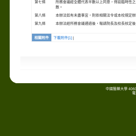
第七條
所務會議經全體代表半數以上同意，得設臨時性之
散。
第八條
本辦法如有未盡事宜，則依相關法令或本校規定辦
第九條
本辦法經所務會議通過後，報請院長及校長核定後
相關附件
下載附件[1]
|
中國醫藥大學 406
電