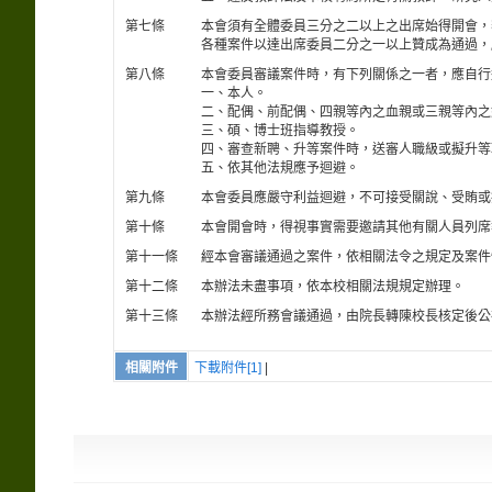
第七條
本會須有全體委員三分之二以上之出席始得開會，
各種案件以達出席委員二分之一以上贊成為通過，
第八條
本會委員審議案件時，有下列關係之一者，應自行
一、本人。
二、配偶、前配偶、四親等內之血親或三親等內之
三、碩、博士班指導教授。
四、審查新聘、升等案件時，送審人職級或擬升等
五、依其他法規應予迴避。
第九條
本會委員應嚴守利益迴避，不可接受關說、受賄或
第十條
本會開會時，得視事實需要邀請其他有關人員列席
第十一條
經本會審議通過之案件，依相關法令之規定及案件
第十二條
本辦法未盡事項，依本校相關法規規定辦理。
第十三條
本辦法經所務會議通過，由院長轉陳校長核定後公
相關附件
下載附件[1]
|