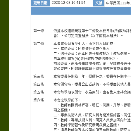
2023-12-08 16:41:54
更新日期
文號
中華民國112年1
第一條
依據本校組織規程第十二條及本校各系(所)教師
會），並訂定設置辦法（以下簡稱本辦法）。
第二條
本會置委員五至七人，由下列人員組成﹕
一、當然委員：所長擔任並兼召集人。
二、選任委員：由本所專任副教授以上教師選出。
自本校相關系(所)專任教授中遴選擔任之。
前項委員，由所長報請院長核定後，呈請校長聘任
非必要時，所教評會成員不得與院教評會成員重疊
第三條
本會委員任期為一年，得續任之。委員在任期中不
第四條
本會開會時，委員公出或請假，不得委由其他人員
第五條
本會每學期以開會一次為原則，由召集人主持會議
第六條
本會之執掌如下：
一、教師有關資格評審、聘任、聘期、升等、停聘
項之審議。
二、專業技術人員、研究人員有關資格評審、聘任
三、教師、專業技術人員、研究人員參加國內外進
四、教師學術著作及研究發明敘獎之審議。
五、違反教師法及本校聘約所定有關教師、研究人