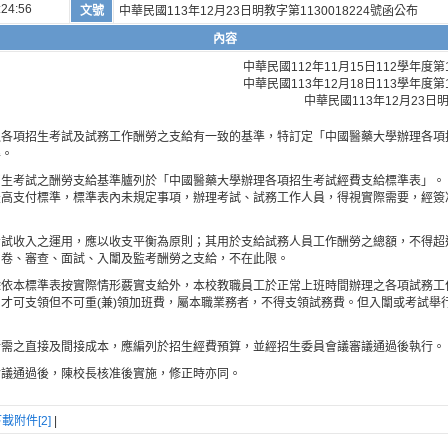
:24:56
文號
中華民國113年12月23日明教字第1130018224號函公布
內容
中華民國112年11月15日112學年
中華民國113年12月18日113學年
中華民國113年12月23日明
之各項招生考試及試務工作酬勞之支給有一致的基準，特訂定「中國醫藥大學辦理各項
準。
招生考試之酬勞支給基準臚列於「中國醫藥大學辦理各項招生考試經費支給標準表」。
最高支付標準，標準表內未規定事項，辦理考試、試務工作人員，得視實際需要，經簽
考試收入之運用，應以收支平衡為原則；其用於支給試務人員工作酬勞之總額，不得超
閱卷、審查、面試、入闈及監考酬勞之支給，不在此限。
依本標準表按實際情形覈實支給外，本校教職員工於正常上班時間辦理之各項試務工作
才可支領但不可重(兼)領加班費，屬本職業務者，不得支領試務費。但入闈或考試舉
。
所需之直接及間接成本，應編列於招生經費預算，並經招生委員會議審議通過後執行。
會議通過後，陳校長核准後實施，修正時亦同。
載附件[2]
|