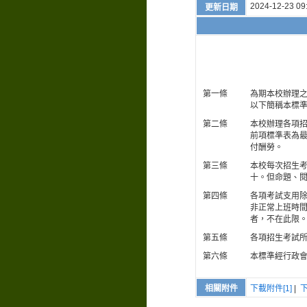
2024-12-23 09
更新日期
第一條
為期本校辦理
以下簡稱本標
第二條
本校辦理各項
前項標準表為
付酬勞。
第三條
本校每次招生
十。但命題、
第四條
各項考試支用除
非正常上班時間
者，不在此限
第五條
各項招生考試
第六條
本標準經行政
相關附件
下載附件[1]
|
下