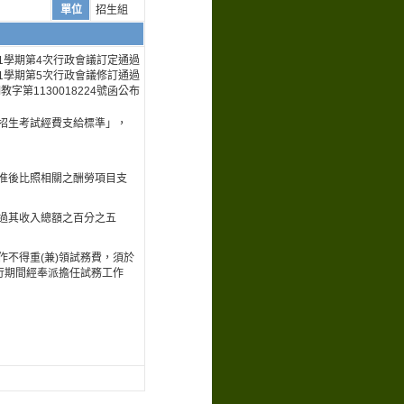
單位
招生組
度第1學期第4次行政會議訂定通過
度第1學期第5次行政會議修訂通過
教字第1130018224號函公布
招生考試經費支給標準」，
准後比照相關之酬勞項目支
過其收入總額之百分之五
不得重(兼)領試務費，須於
行期間經奉派擔任試務工作