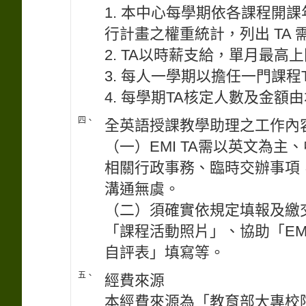
1. 本中心每學期依各課程開
行計畫之權重統計，列出 TA
2. TA以時薪支給，單月最高上限
3. 每人一學期以擔任一門課程
4. 每學期TA核定人數及金額
四、
全英語授課教學助理之工作內
（一）EMI TA需以英文為主
相關行政事務、臨時交辦事項
溝通無虞。
（二）須確實依規定填報及繳
「課程活動照片」、協助「EM
自評表」填寫等。
五、
經費來源
本經費來源為「教育部大專校