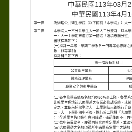
中華民國113年03月
中華民國113年4月
第一條
為辦理公共衛生學院（以下簡稱「本學院」）大一
第二條
本學院大一不分系學生大一於大二分流時，以本學
一、大一上學期末進行第一階段「選填志願分班」
審核標準如下：
(一)採計一年級上學期三學系各一門專業必修課之
數，非等第制)
採計科目如下表：
第一階段採計科目
公共衛生學系
公
醫務管理學系
健
職業安全與衛生學系
(二)各主修學系錄取名額均以
50
名為上限。各學系
比較學生選填該志願學系之專業必修課成績，成績
定之，並依前述標準於大ㄧ上學期結束後進行分班
二、大一下學期期中考後，進行第二階段「志願學
(一)全系學生皆須進行意向確認，確認後即不可再
(二)欲申請異動者，即視同放棄原排定學系，並須
(三)志願異動之名額須視所申請學系當學年之缺