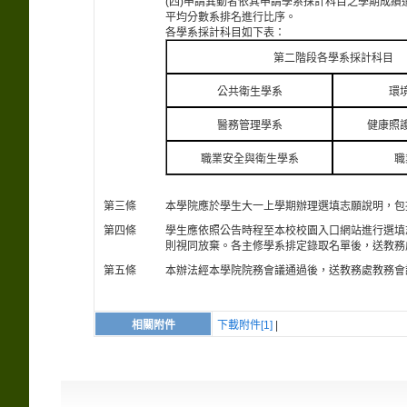
(四)申請異動者依其申請學系採計科目之學期成
平均分數系排名進行比序。
各學系採計科目如下表：
第二階段各學系採計科目
公共衛生學系
環
醫務管理學系
健康照
職業安全與衛生學系
職
第三條
本學院應於學生大一上學期辦理選填志願說明，包
第四條
學生應依照公告時程至本校校園入口網站進行選填
則視同放棄。各主修學系排定錄取名單後，送教務
第五條
本辦法經本學院院務會議通過後，送教務處教務會
相關附件
下載附件[1]
|