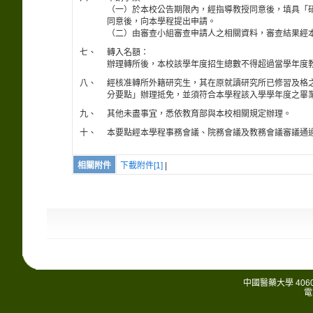
（一）於本校公告期限內，經指導教授同意後，填具「
同意後，向本學程提出申請。
（二）由審查小組審查申請人之相關資料，審查結果經
七、
轉入名額：
辦理轉所後，本校該學年度招生總數不得超過當學年度
八、
經核准轉所外籍研究生，其在原就讀研究所已修習及格
分要點」辦理抵免，並須符合本學程該入學學年度之畢
九、
其他未盡事宜，悉依教育部與本校相關規定辦理。
十、
本要點經本學程事務會議、院務會議及教務會議審議通
相關附件
下載附件[1]
|
中國醫藥大學 406
電