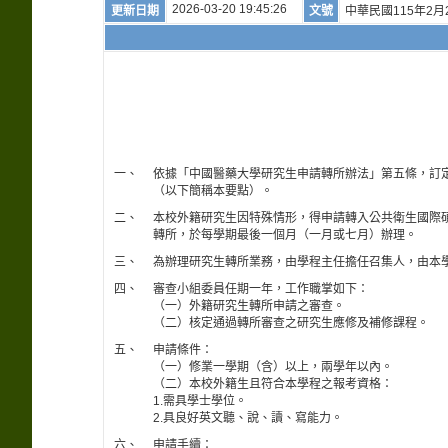
2026-03-20 19:45:26
更新日期
文號
中華民國115年2月
一、
依據「中國醫藥大學研究生申請轉所辦法」第五條，訂
（以下簡稱本要點）。
二、
本校外籍研究生因特殊情形，得申請轉入公共衛生國際
轉所，於每學期最後一個月（一月或七月）辦理。
三、
為辦理研究生轉所業務，由學程主任擔任召集人，由本
四、
審查小組委員任期一年，工作職掌如下：
（一）外籍研究生轉所申請之審查。
（二）核定通過轉所審查之研究生應修及補修課程。
五、
申請條件：
（一）修業一學期（含）以上，兩學年以內。
（二）本校外籍生且符合本學程之報考資格：
1.需具學士學位。
2.具良好英文聽、說、讀、寫能力。
六、
申請手續：