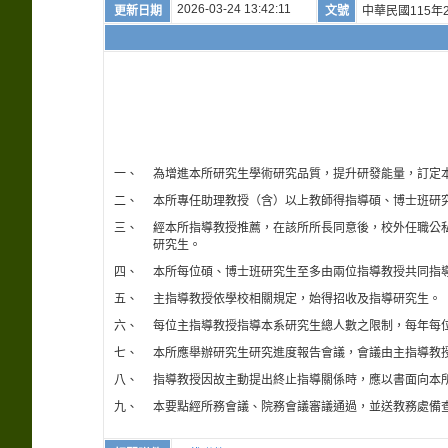
2026-03-24 13:42:11
更新日期
文號
中華民國115年2
一、
為增進本所研究生學術研究品質，提升研發能量，訂定
二、
本所專任助理教授（含）以上教師得指導碩、博士班研
三、
經本所指導教授推薦，在該所所長同意後，校外任職公
研究生。
四、
本所每位碩、博士班研究生至多由兩位指導教授共同指
五、
主指導教授依學校相關規定，始得招收及指導研究生。
六、
每位主指導教授指導本系研究生總人數之限制，每年每
七、
本所應舉辦研究生研究進度報告會議，會議由主指導教
八、
指導教授因故主動提出終止指導關係時，應以書面向本
九、
本要點經所務會議、院務會議審議通過，並送教務處備