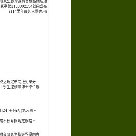
3次研究生教育委員會議審議通過
究字第1150002154號函公布
(114學年度起入學適用)
校之規定申請抵免學分。
「學生逕修讀博士學位辦
以七十分(B-)為及格。
照本校有關規定辦理。
繳交研究生指導教授同意