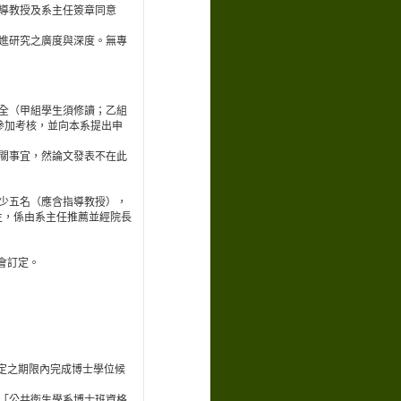
導教授及系主任簽章同意
進研究之廣度與深度。無專
全（甲組學生須修讀；乙組
參加考核，並向本系提出申
關事宜，然論文發表不在此
少五名（應含指導教授），
生，係由系主任推薦並經院長
會訂定。
定之期限內完成博士學位候
「公共衛生學系博士班資格