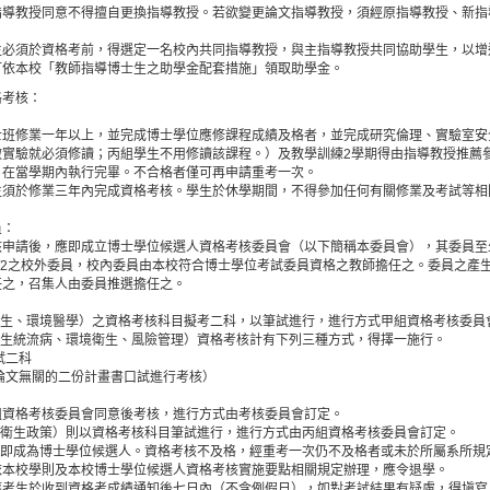
指導教授同意不得擅自更換指導教授。若欲變更論文指導教授，須經原指導教授、新指
。
生必須於資格考前，得選定一名校內共同指導教授，與主指導教授共同協助學生，以增
可依本校「教師指導博士生之助學金配套措施」領取助學金。
格考核：
士班修業一年以上，並完成博士學位應修課程成績及格者，並完成研究倫理、實驗室安
做實驗就必須修讀；丙組學生不用修讀該課程。）及教學訓練2學期得由指導教授推薦
，在當學期內執行完畢。不合格者僅可再申請重考一次。
生須於修業三年內完成資格考核。學生於休學期間，不得參加任何有關修業及考試等相
員：
核申請後，應即成立博士學位候選人資格考核委員會（以下簡稱本委員會），其委員至
/2之校外委員，校內委員由本校符合博士學位考試委員資格之教師擔任之。委員之產
任之，召集人由委員推選擔任之。
衛生、環境醫學）之資格考核科目擬考二科，以筆試進行，進行方式甲組資格考核委員
、生統流病、環境衛生、風險管理）資格考核計有下列三種方式，得擇一施行。
試二科
士論文無關的二份計畫書口試進行考核）
組資格考核委員會同意後考核，進行方式由考核委員會訂定。
與衛生政策）則以資格考核科目筆試進行，進行方式由丙組資格考核委員會訂定。
，即成為博士學位候選人。資格考核不及格，經重考一次仍不及格者或未於所屬系所規
依本校學則及本校博士學位候選人資格考核實施要點相關規定辦理，應令退學。
應考生於收到資格考成績通知後七日內（不含例假日），如對考試結果有疑慮，得塡寫