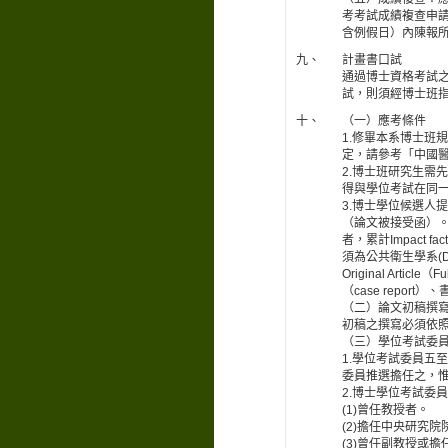
考考試成績複查申
含例假日）內陳報
九、
計畫書口試
通過博士資格考試
試，則須經博士班
十、
（一）應考條件
1.修畢本系博士班
定，請參考「中國
2.博士班研究生需
得與學位考試在同
3.博士學位候選人
（論文被接受函）。
者，累計Impact
須為公共衛生學系(De
Original Artic
（case report）、
（二）論文初稿撰
初稿之撰寫必須依
（三）學位考試委
1.學位考試委員五
委員推選擔任之，
2.博士學位考試委
(1)曾任教授者。
(2)擔任中央研究
(3)曾任副教授或