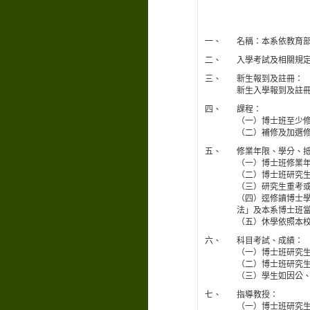
一、
名稱：本系依教育
二、
入學考試及相關規定
三、
新生報到及註冊：
新生入學報到及註
四、
課程：
（一）博士班至少
（二）補修及加選
五、
修業年限、學分、
（一）博士班修業
（二）博士班研究
（三）研究生重考
（四）逕修讀博士
法」及本系博士班
（五）休學依照本
六、
科目考試、成績：
（一）博士班研究生
（二）博士班研究
（三）學生如因公
七、
指導教授：
（一）博士班研究