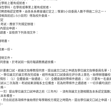
，在學術上著有成就者。
特殊性學科，在學術或專業上著有成就者。
提聘資格認定標準，由各系系務會議訂定之；惟第5小目委員人數不得逾二分之一。
（資格與前述1-5小目同）得為校外委員。
規定
位考試，應依下列規定辦理：
間內提出申請。
申請書，並檢齊下列各項文件：
。
聲明書。
。
結果一份。
證明文件。
長同意後，於考試前一個月報請教務處核備。
及計畫書口試，經論文指導教授同意，提出論文口試之申請及學位論文指導委員名單，
試。學位論文於論文修改完成後，經所有論文口試委員在評分表上簽名，始得辦理離校
種情形：（1）全體委員一致通過；（2）全體委員附帶條件通過；（3）只要有一名委
複試以二次為限。考試結果須報系主任備查，若為附帶條件之通過者，一切手續均須於
及格。
第一次）提出學位論文口試申請之前（三年內），須有與論文主題相關及本系認定篇數
送本系備查。
後，符合前述各項條件後始得於每學期校方規定之時間內，提出學位論文口試之申請，
明。