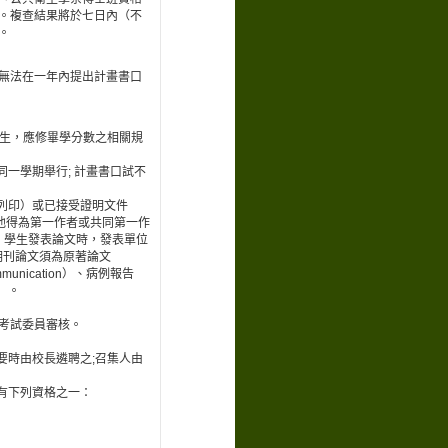
。複查結果將於七日內（不
。
無法在一年內提出計畫書口
究生，應修畢學分數之相關規
一學期舉行; 計畫書口試不
列印）或已接受證明文件
其他得為第一作者或共同第一作
作者。學生發表論文時，發表單位
畢業期刊論文須為原著論文
communication）、病例報告
t）。
考試委員審核。
要時由校長遴聘之;召集人由
有下列資格之一：