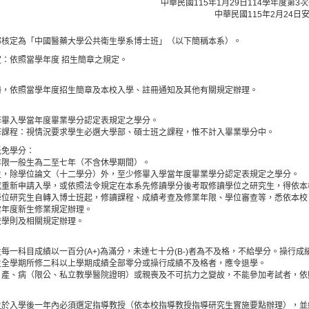
中華民國115年1月29日114學年度第
中華民國115年2月24日安
部核定為「中國醫藥大學公共衛生學系博士班」（以下簡稱本系）。
：依照當學年度 招生簡章之規定。
冊，依照當學年度招生簡章及本校入學、註冊通知及其他有關規定辦理。
修畢入學當年度畢業學分認定表規定之學分。
修課程：視情況要求學生必選大學部、碩士班之課程，惟不計入畢業學分中。
抵免學分：
年限一般生為二至七年（不含休學期間）。
生，除學位論文（十二學分）外，至少修畢入學當年度畢業學分認定表規定之學分。
或重新申請入學，或依照法令規定在本系先修讀學分後考取修讀學位之研究生，得依本
學位研究生自轉入博士班起，修讀課程、成績考查及修業年限、學位審查等，悉依本校
當年度新生修業規定辦理。
校學則及相關規定辦理。
每一科目成績以一百分(A+)為滿分，未達七十分(B-)者為不及格，不給學分。操行成績
生全學期所修二科以上學期成績全部零分或操行成績不及格者，應令退學。
、產、病（限公、私立教學醫院證明）或親喪及不可抗力之變故，不能參加考試者，依
生於入學後一年內必須選定指導教授（依本校指導教授指導研究生實施要點辦理），並