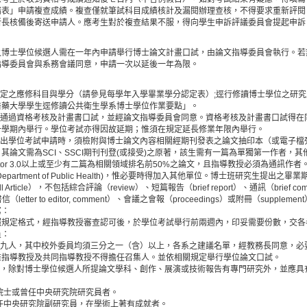
請表」申請複查成績。複查僅就筆試科目成績核計及漏閱辦理查核，不得要求重新評閱
所長核備後寄送申請人。應考生對於複查結果不服，得向學生申訴評議委員會提起申訴
之博士學位候選人需在一年內申請舉行博士論文計畫口試，由論文指導委員會執行。若
指導委員會與系務會議同意，申請一次以延後一年為限。
規定之應修科目與學分（請參見每學年入學畢業學分認定表）;逕行修讀博士學位之研
醫藥大學學生逕修讀公共衛生學系博士學位作業要點」。
先通過資格考核及計畫書口試，並經論文指導委員會同意。資格考核及計畫書口試得在同
一學期內舉行。學位考試亦得因故延期；惟須在規定延長修業年限內舉行。
提出學位考試申請時，須檢附與博士論文內容相關經期刊發表之論文抽印本（或電子檔
其論文需為SCI、SSCI期刊刊登(或接受)之原著，該生需有一篇為單獨第一作者，
 factor 3.0以上或至少有二篇為相關領域排名前50%之論文，且指導教授必須為通訊
partment of Public Health)，惟必要時得加入其他單位。博士班研究生提出之
le（Full Article），不包括綜合評論（review）、短篇報告（brief report）、通訊（brief 
書信（letter to editor, comment）、會議之會報（proceedings）或附冊（supplemen
寫：
照規定格式，經指導教授審查認可後，於學位考試舉行前兩週內，印妥需要份數，交各
員：
至九人，其中校外委員均須三分之一（含）以上，各系之建議名單，經教務長同意，必
惟指導教授及共同指導教授不得擔任召集人。並依相關規定舉行學位論文口試。
員，除對博士學位候選人所提論文學科、創作、展演或技術報告有專門研究外，並應具
院院士或曾任中央研究院研究員者。
擔任中央研究院副研究員，在學術上著有成就者。