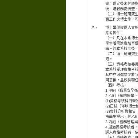
書；選定後未經該
後，送教務處備查
（二）博士班研究
職工作之博士生，
八、
博士學位候選人資
應考條件：
（一）凡在本系博
學生若需進實驗室
請。經本系核准後
（二）博士班研究
限。
（三）資格考核委
本系於受理資格考
其中亦可邀請少於1
同意後，呈校長聘
（四）考核：
1.甲組（職業安全
2.乙組（預防醫學
(1)資格考核科目筆
(2)口試（得以博
(3)資料分析與報告
由學生提出，經乙
3.丙組（醫務管理
4.通過資格考核者
選人資格考核者，
（五）成績複查：