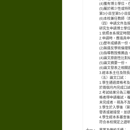
(4)獲有博士學位
(5)屬於稀少性或
第3小目至第5小目
(6)本校兼任教師
（四）申請文件及
研究生申請博士學
1.依照本系規定時
2.申請時，應填具
(1)歷年成績表一份
(2)無違反學術倫理
(3)指導教授推薦函
(4)論文原創性比對
(5)論文摘要一份。
(6)論文發表之相關
3.經本系主任及院
（五）論文口試：
1.學生通過資格考
於兩個月內完成口
2.考試結果分為三
格者得申請複試，
未完成者，視為不
3.學生於入學後（
發表或被接受，並
4.學生經本系審查
符合本校規定之證