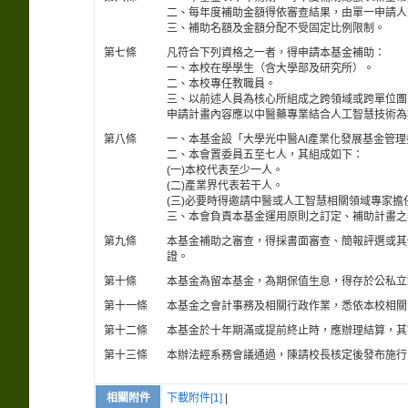
二、每年度補助金額得依審查結果，由單一申請人
三、補助名額及金額分配不受固定比例限制。
第七條
凡符合下列資格之一者，得申請本基金補助：
一、本校在學學生（含大學部及研究所）。
二、本校專任教職員。
三、以前述人員為核心所組成之跨領域或跨單位團
申請計畫內容應以中醫藥專業結合人工智慧技術為
第八條
一、本基金設「大學光中醫AI產業化發展基金管
二、本會置委員五至七人，其組成如下：
(一)本校代表至少一人。
(二)產業界代表若干人。
(三)必要時得邀請中醫或人工智慧相關領域專家擔
三、本會負責本基金運用原則之訂定、補助計畫之
第九條
本基金補助之審查，得採書面審查、簡報評選或其
證。
第十條
本基金為留本基金，為期保值生息，得存於公私立
第十一條
本基金之會計事務及相關行政作業，悉依本校相關
第十二條
本基金於十年期滿或提前終止時，應辦理結算，其
第十三條
本辦法經系務會議通過，陳請校長核定後發布施行
相關附件
下載附件[1]
|