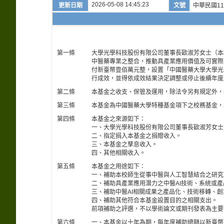
2026-05-08 14:45:23
更新日期
文號
中華民國11
第一條
大學光學科技股份有限公司董事長歐淑芳女士（本校中醫學系第
中醫藥專業之整合，推動具產業應用價值及可實際
付新臺幣壹佰萬元整，設置「中國醫藥大學大學光
行成效，並得依成效結果決定調整或停止後續年度
第二條
本基金之收支、保管及運用，除法令另有規定外，
第三條
本基金為中國醫藥大學特種基金項下之校務基金，
第四條
本基金之來源如下：
一、大學光學科技股份有限公司董事長歐淑芳女士
二、指定捐入本基金之捐贈收入。
三、本基金之孳息收入。
四、其他相關收入。
第五條
本基金之用途如下：
一、補助本校師生從事中醫與人工智慧結合之研究
二、補助具產業應用潛力之中醫AI技術、系統或
三、補助中醫AI相關成果之產品化、技術移轉、
四、補助其他符合本基金設置目的之相關支出。
前項補助之評選，不以學術論文或期刊發表為主要
第六條
一、本基金以十年為期，每年度補助總額以新臺幣