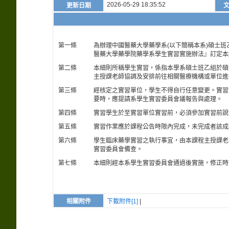
2026-05-29 18:35:52
更新日期
第一條
為辦理中國醫藥大學藥學系(以下簡稱本系)碩士班
醫藥大學藥學院藥學系學生實習實施辦法』訂定本
第二條
本細則所稱學生實習，係指本學系碩士班乙組於碩士
主授課老師協調及安排前往相關醫療機構或單位進
第三條
經核定之實習單位，學生不得自行任意變更。實習
要時，應提請系學生實習委員會議報告與處理。
第四條
實習學生於至實習單位實習前，必須參加實習前說
第五條
實習作業應於課程公告時限內完成，未完成者該成
第六條
學生臨床藥學實習之執行事宜，由本課程主授課老
實習委員會備查。
第七條
本細則經本系學生實習委員會通過後實施，修正時
相關附件
下載附件[1]
|