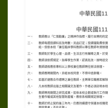
中華民國11
中華民國111
一、
教師應以「仁慎勤廉」之精神作指標，履行本聘約約定
二、
教師每週授課科目及時數，另函訂定；授課鐘點費依實
給。但依本校「兼任臨床學科教師以專任教師年資辦理
三、
教師對於學生心理、品德、生活言行有輔導之責。於受
四、
教師須依照規定，指導學生作業，認真批改，按時送交
五、
教師請假應依專科以上學校兼任教師聘任辦法辦理。
六、
教師應聘期間內，非經本校同意，不得中途辭職。
七、
如基於建教合作禮聘之兼任教師，主聘單位職務若解除
八、
凡本校教師出版之相關論文及著作，作者必須註明本校
九、
教師聘用期間之研究成果，如係本校企劃或執行工作期
生著作權或其他智慧財產權，應依各相關規定辦理。
十、
教師於終止契約後三年內，仍應持續遵守保護本校機密
面同意者，不在此限。