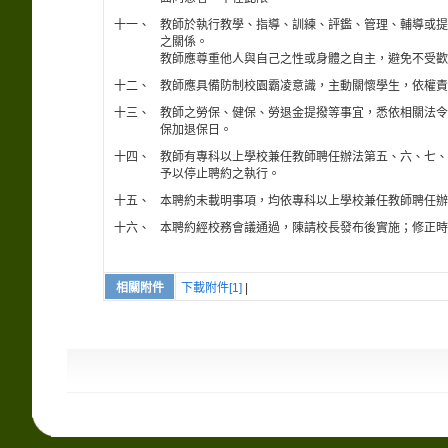
十一、
教師於執行教學、指導、訓練、評鑑、管理、輔導或提
之關係。
教師應尊重他人與自己之性或身體之自主，避免不受歡
十二、
教師應具備防制校園霸凌意識，主動關懷學生，依權責
十三、
教師之勞保、健保、勞退金提撥等事宜，悉依相關法令
保加退保日。
十四、
教師有專科以上學校兼任教師聘任辦法第五、六、七、
予以停止聘約之執行。
十五、
本聘約未載明事項，均依專科以上學校兼任教師聘任辦
十六、
本聘約經校務會議通過，陳請校長發布後實施；修正時
相關附件
下載附件[1]
|