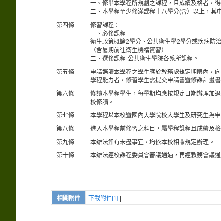
一、修畢本學程所規劃之課程，且成績及格者，得
二、本學程至少修滿課程十八學分(含）以上，其
第四條
修習課程：
一、必修課程-
衛生政策概論2學分、公共衛生學2學分或疾病防治
（含暑期前往衛生機構實習）
二、選修課程-公共衛生學院各系所課程。
第五條
申請選讀本學程之學生應於教務處規定期限內，向
學程能力者，修習學生需提交申請書暨修課計畫書
第六條
修讀本學程學生，每學期均應按規定日期辦理加退
校修讀。
第七條
本學程以本校暨國內大學院校大學生及研究生為申
第八條
進入本學程前修習之科目，屬學程課程且成績及格
第九條
本辦法如有未盡事宜，均依本校相關規定辦理。
第十條
本辦法經校課程委員會審議通過，再經教務會議通
相關附件
下載附件[1]
|