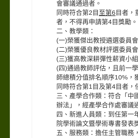
會審議通過者。
同時符合第2目
至第
6
目者，
者，不得再申請第4目獎勵。
二、教學類：
(一)榮獲傑出教授遴選委員
(二)榮獲優良教材評選委員
(三)獲高教深耕彈性薪資小
(四)通過教師評估，且前一
師總積分值排名順序10%，
同時符合第1目及第4目者，
三、產學合作類：符合「中
辦法」，經產學合作處審議
四、新進人員類：到任第一
院學術論文暨學術專書發表
五、服務類：擔任主管職務