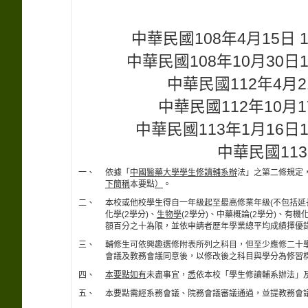
中華民國108年4月15日
中華民國108年10月30
中華民國112年4月
中華民國112年10月
中華民國113年1月16
中華民國113
一、
依據「
中國醫藥大學學生修讀輔系辦
法」之第二條規定
下簡稱
本要點
）
。
二、
本校或他校學生得自一年級起至最高修業年級(不包括延
化學(2學分)、
生物學
(2學分)、中藥概論(2學分)、
額百分之十為限，並依申請者歷年學業總平均成績擇優
三、
輔修生可依興趣選修附表所列之科目，但至少應修二十
會議及教務會議同意後，以修改後之科目與學分為修習
四、
本要點如有
未盡事宜，
悉
依本校「學生修讀輔系辦法」
五、
本要點需經系務會議、院務會議審議通過，並提教務會