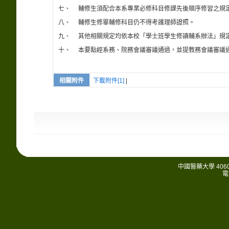
七、
輔修生須配合本系專業必修科目修課先後順序修習之規
八、
輔修生修畢輔修科目仍不得考護理師證照。
九、
其他相關規定均依本校「學士班學生修讀輔系辦法」規
十、
本要點經系務、院務會議審議通過，並提教務會議審議
相關附件
下載附件[1]
|
中國醫藥大學 406
電