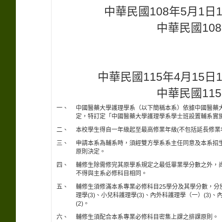
中華民國108年5月1
中華民國108
中華民國115年4月15
中華民國115
一、
中國醫藥大學護理學系（以下簡稱本系）依據中國醫藥
定，特訂定「中國醫藥大學護理學系學士班設置輔系實
二、
本校學生得自一年級起至最高修業年級(不包括延長修業
三、
申請本系為輔系時，須經雙方學系系主任同意及本系招
原則決定。
四、
輔修生除需修完其原學系規定之最低畢業學分數之外，尚
不得與主系必修科目相同。
五、
輔修生須修滿本系專業必修科目25學分及其學分數，分別為
理學(3)、小兒科護理學(3)、內外科護理學（一）(3)
(2)。
六、
輔修生須配合本系專業必修科目密集上課之排課原則。