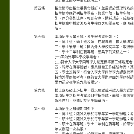
應於招生簡章中附註說明之。
第四條
招生簡章由招生委員會擬訂，並最遲於受理報名前
招生簡章應詳列招生學系、修業年限、招生名額、
則、同分參酌比序、報到程序、遞補規定、成績複
招生簡章中對於涉及考生權益之相關事項，應明確
解。
第五條
本項招生入學考試，考生報考資格如下：
一、博士班、碩士班及碩士在職專班：依大學法第
二、學士後學士班：國內外大學校院畢業，取得學
三、學士二年制在職專班，應具下列資格之一：
(一)國內外專科學校畢業者。
(二)符合入學大學同等學力認定標準第三條規定者
四、報考在職專班者，應具相當工作經驗年資，其
五、學士班轉學：符合入學大學同等學力認定標準
持境外學歷報考者，應符合大學辦理國外學歷採認
學力認定標準第九條等規定。
第六條
博士班及碩士班招生，得以甄試或考試入學方式辦
本項招生之招生考試項目得採筆試、面試、書面審
系所自訂，並載明於招生簡章內。
第七條
本項招生之辦理期間如下：
一、博士班：甄試入學於每學年第一學期辦理；考
二、碩士班：甄試入學於每學年第一學期辦理；考
三、碩士在職專班、學士二年制在職專班：於每學
年以辦理一次為限。