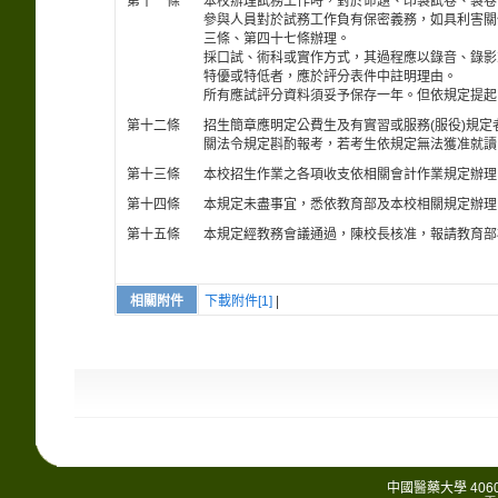
第十一條
本校辦理試務工作時，對於命題、印製試卷、製卷
參與人員對於試務工作負有保密義務，如具利害關
三條、第四十七條辦理。
採口試、術科或實作方式，其過程應以錄音、錄影
特優或特低者，應於評分表件中註明理由。
所有應試評分資料須妥予保存一年。但依規定提起
第十二條
招生簡章應明定公費生及有實習或服務(服役)規
關法令規定斟酌報考，若考生依規定無法獲准就讀
第十三條
本校招生作業之各項收支依相關會計作業規定辦理
第十四條
本規定未盡事宜，悉依教育部及本校相關規定辦理
第十五條
本規定經教務會議通過，陳校長核准，報請教育部
相關附件
下載附件[1]
|
中國醫藥大學 406