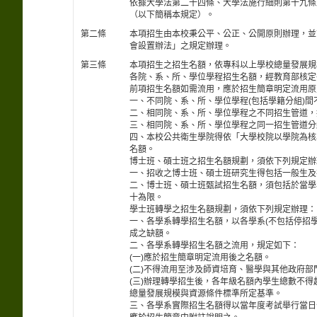
依據大學法第二十四條、大學法施行細則第十九條
（以下簡稱本規定）。
第二條
本項招生由本校秉公平、公正、公開原則辦理，並
會設置辦法」之規定辦理。
第三條
本項招生之招生名額，依專科以上學校總量發展規
各院、系、所、學位學程招生名額，經教育部核定
前項招生名額如需流用，應於招生簡章明定流用原
一、不同院、系、所、學位學程(包括學籍分組)間
二、相同院、系、所、學位學程之不同招生管道，
三、相同院、系、所、學位學程之同一招生管道分
四、本校公共衛生學院得依「大學校院以學院為核心教
名額。
博士班、碩士班之招生名額規劃，須依下列規定辦
一、招收之博士班、碩士班研究生得包括一般生及
二、博士班、碩士班甄試招生名額，須包括於當學
十為限。
學士班轉學之招生名額規劃，須依下列規定辦理：
一、各學系轉學招生名額，以各學系(不包括停招
成之缺額。
二、各學系轉學招生名額之流用，規定如下：
(一)應於招生簡章明定流用後之名額。
(二)不得流用至涉及師資培育、醫學與其他政府
(三)辦理轉學招生後，各年級名額內學生總數不
總量發展規模與資源條件標準所定基準。
三、各學系實際招生名額得以當年度考試舉行當日