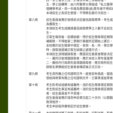
四、學士後學士班：於每學年第二學期辦理。
五、學士班轉學：由六所醫學大學組成「私立醫學
理轉學考試。但一年級及應屆畢(結)業年級不得招
本項招生之各招生管道，不得將名額分次招生。
第八條
招生委員會應於放榜前決定最低錄取標準，考生成
為備取生。
本項招生考生成績達最低錄取標準之人數不足招生
生。
正取生報到後，如遇缺額，得於招生簡章規定期限
補期限，不得逾第二學期行事曆所定開始上課日，
本校應於招生簡章中規定，各院、系、所、學位學
時，錄取或遞補正取生缺額之處理方式。
本項招生須增額錄取者，應提招生委員會開會決定
一、屬同分致增額錄取者，應於本校入學年度當學
二、屬校內行政疏失致增額錄取者，應另檢附招生
錄取名單應經招生委員會確認後正式公告。
第九條
考生其所繳之任何證明文件，經查如有偽造、變造
發給與修業有關之任何證明文件，已畢業或退學者
第十條
考生對考試成績有疑義時，須於招生簡章規定期限
考生對招生事宜有疑義時，須於招生簡章規定期限
者，招生委員會不予受理。
招生委員會應於接到申訴案日起三十天內（以郵戳
救濟程序。
考生申訴程序應明定於招生簡章。