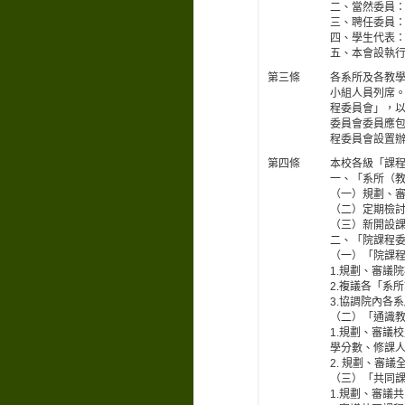
二、當然委員
三、聘任委員
四、學生代表
五、本會設執
第三條
各系所及各教
小組人員列席
程委員會」，
委員會委員應
程委員會設置
第四條
本校各級「課
一、「系所（
（一）規劃、審
（二）定期檢
（三）新開設
二、「院課程
（一）「院課
1.規劃、審議
2.複議各「系
3.協調院內各
（二）「通識
1.規劃、審議
學分數、修課
2. 規劃、審
（三）「共同
1.規劃、審議