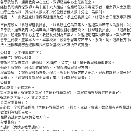
：各學院院長、通識教育中心主任、教師發展中心主任擔任之。
：經校長聘請資深教師，共十至十六人組成，含應聘任校外專家學者、產業界人士及畢
：由學生會推派，其推派人數以不少於全體會議人數十分之一為原則。
行秘書一人，由教務處註冊課務組組長兼任，承主任委員之命，綜理本會日常及專案行
學單位應設立「系所課程委員會」，以系所主任為召集人，遴選教師若干人為委員，並
。各學院、通識教育中心與專業共同課程規劃小組應設立「院課程委員會」、「通識教
以院長、通識教育中心主任、教務長分別為召集人，並遴選助理教授職等以上教師若干
包含學生代表、產業界人士、畢業校友、校外學者專家若干人。系所、院、通識教育中
辦法，送教務處審查經教務長核簽並呈校長核准後正式實施。
程委員會」之工作職掌如下：
教學單位）課程委員會」：
查系所開設專業必、選修科目名稱(中、英文)、科目學分數與教學綱要等。
討修正系所課程（含遠距教學課程）、課程結構與發展方向。
課程審議項目：課程與教師專長之配合、與系所發展方向之配合、與現有課程之關連性
委員會」、「通識教育課程委員會」或「共同課程委員會」：
程委員會」：
院核心或共同必修課程。
所課程委員會」所提出之課程（含遠距教學課程）、課程結構與發展方向等事宜。
系所課程之開設，以利資源之整合。
教育課程委員會」：
校定必修、全校通識選修（含遠距教學課程）、體育、軍訓、資訊、教育學程等教學課
人數限制等相關事項。
議全校通識課程之結構與發展方向。
課程委員會」：
共同課程（含遠距教學課程）。