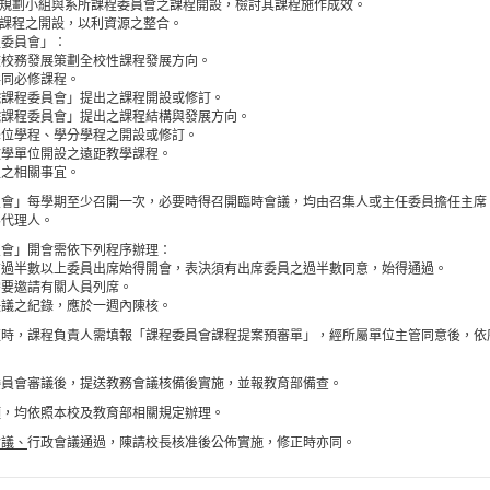
程規劃小組與系所課程委員會之課程開設，檢討其課程施作成效。
同課程之開設，以利資源之整合。
程委員會」：
校校務發展策劃全校性課程發展方向。
共同必修課程。
院課程委員會」提出之課程開設或修訂。
院課程委員會」提出之課程結構與發展方向。
學位學程、學分學程之開設或修訂。
教學單位開設之遠距教學課程。
程之相關事宜。
員會」每學期至少召開一次，必要時得召開臨時會議，均由召集人或主任委員擔任主席
為代理人。
員會」開會需依下列程序辦理：
有過半數以上委員出席始得開會，表決須有出席委員之過半數同意，始得通過。
需要邀請有關人員列席。
決議之紀錄，應於一週內陳核。
更時，課程負責人需填報「課程委員會課程提案預審單」，經所屬單位主管同意後，依
委員會審議後，提送教務會議核備後實施，並報教育部備查。
項，均依照本校及教育部相關規定辦理。
會議、
行政會議通過，陳請校長核准後公佈實施，修正時亦同。