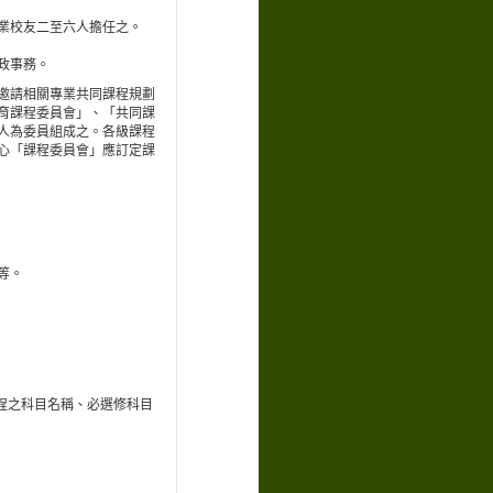
業校友二至六人擔任之。
政事務。
邀請相關專業共同課程規劃
育課程委員會」、「共同課
人為委員組成之。各級課程
心「課程委員會」應訂定課
等。
程之科目名稱、必選修科目