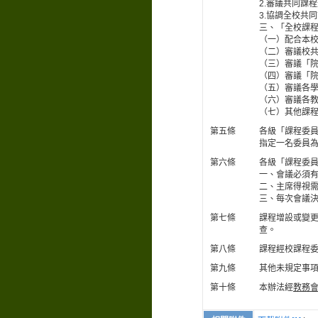
2.審議共同課
3.協調全校共
三、「全校課
（一）配合本
（二）審議校
（三）審議「
（四）審議「
（五）審議各
（六）審議各
（七）其他課
第五條
各級「課程委
指定一名委員
第六條
各級「課程委
一、會議必須
二、主席得視
三、每次會議
第七條
課程增設或變
查。
第八條
課程經校課程
第九條
其他未規定事
第十條
本辦法經
教務