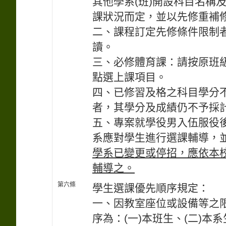
其他學系(班)開設科目名稱
課狀況而定，並以先修重補
二、課程訂定先修條件限制
讀。
三、必修體育課：請按原班
點選上課項目。
四、已修習及格之科目學分
者，其學分及成績仍不予採
五、專案就學役男入伍服役後
系應對學生進行選課輔導，
學系已變更或停招，應依本
輔導之。
第六條
學生選課優先順序規定：
一、因教室座位或設備等之
序為：(一)本班生、(二)本系