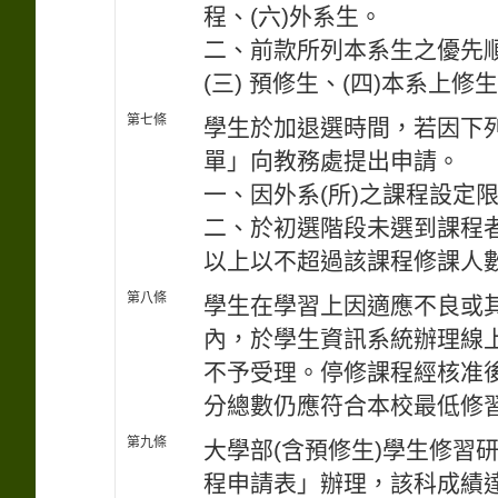
程、(六)外系生。
二、前款所列本系生之優先順
(三) 預修生、(四)本系上修
第七條
學生於加退選時間，若因下
單」向教務處提出申請。
一、因外系(所)之課程設定
二、於初選階段未選到課程
以上以不超過該課程修課人
第八條
學生在學習上因適應不良或其
內，於學生資訊系統辦理線
不予受理。停修課程經核准
分總數仍應符合本校最低修
第九條
大學部(含預修生)學生修習
程申請表」辦理，該科成績達