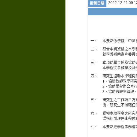
2022-12-21 09:1
更新日期
一、
本要點係依據「中國
二、
符合申請資格之本學
就學獎補助審查委員
三、
本項助學金係為協助
本學程從事教學及其
四、
研究生協助本學程從
1、協助教師教學研
2、協助學程辦公室
3、協助實驗室管理
五、
研究生之工作項目為
後，研究生不得藉任
六、
受領本助學金之研究
課指組辦理停止撥付
七、
本要點經學程事務會