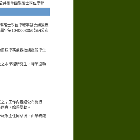
公共衛生國際碩士學位學程
生國際碩士學位學程事務會議通過
學字第1040003356號函公布
造冊送學務處課指組提報學生
金之本學程研究生，均須協助
派之；工作內容經公布施行
員同意，始得變動。
陳報系主任同意後，由學務處