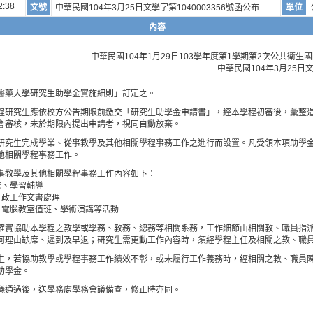
2:38
文號
中華民國104年3月25日文學字第1040003356號函公布
單位
內容
中華民國104年1月29日103學年度第1學期第2次公共衛
中華民國104年3月25日文
醫藥大學研究生助學金實施細則」訂定之。
程研究生應依校方公告期限前繳交「研究生助學金申請書」，經本學程初審後，彙整
會審核，未於期限內提出申請者，視同自動放棄。
研究生完成學業、從事教學及其他相關學程事務工作之進行而設置。凡受領本項助學
他相關學程事務工作。
事教學及其他相關學程事務工作內容如下：
究、學習輔導
行政工作文書處理
、電腦教室值班、學術演講等活動
確實協助本學程之教學或學務、教務、總務等相關系務，工作細節由相關教、職員指
何理由缺席、遲到及早退；研究生需更動工作內容時，須經學程主任及相關之教、職
生，若協助教學或學程事務工作績效不彰，或未履行工作義務時，經相關之教、職員
助學金。
議通過後，送學務處學務會議備查，修正時亦同。