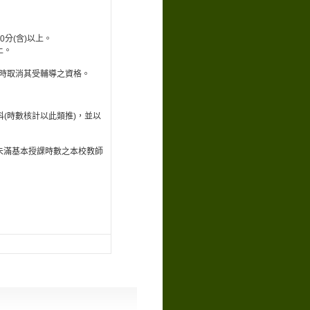
分(含)以上。
上。
隨時取消其受輔導之資格。
科(時數核計以此類推)，並以
未滿基本授課時數之本校教師