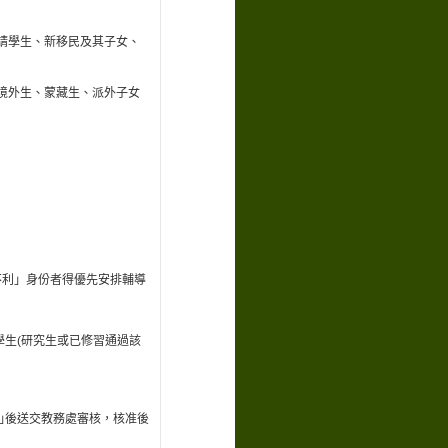
申請學生、新移民及其子女、
、境外生、蒙藏生、派外子女
不利」身份者得優先安排輔導
學生(研究生或已修習通過該
表｣後送交教務處審核，核准後