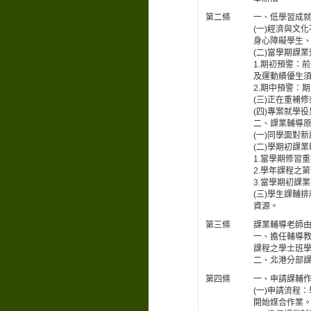
第二條
一、低學習成
(一)經濟與文
身心障礙學生、
(二)當學期課
1.期初預警：
及運動績優生須達
2.期中預警：期
(三)正在重補
(四)專案就學
二、課業輔導原
(一)同學面對
(二)學期初課
1.當學期修習
2.學年課程之
3.當學期初課
(三)學生課輔
資源。
第三條
課業輔導老師
一、擔任輔導教
課程之學士班學
二、北港分部
第四條
一、申請課輔
(一)申請流程
開始媒合作業