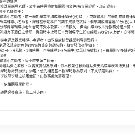
輔導老師條件：
校課業輔導老師，於申請時需檢附相關證明文件(指專業證照、部定證書)。
輔導小老師條件：
業輔導小老師者，前一學期學業平均成績達80分(含)以上，或課輔科目的學期成績需達80
儕課業輔導小老師者，課輔當學期科目的期中成績或該科上個學期成績需達80分(含)以
港分部課業輔導小老師者可不受本款第2、3目限制，但需由導師或北港教務分組推薦。
老師如有不適任之情形，得隨時中止聘任。受輔導學生如缺課達2次(含)以上者，亦得
輔導老師及課業輔導小老師者，由教務處核發課業輔導鐘點費。
小老師依規定辦理勞(健)保與簽定勞動契約。薪資發放標準如下：
課輔2~4小時為限，1個時段可同時輔導1~3名學生(以單科時數核計)。每學期至多輔導2
為原則。
業輔導小老師者，每小時支領二佰元。
老師鐘點費之發放，以實支實付為原則，依本校兼任教師鐘點費支給標準表職級支付，
授課時數計算辦法」辦理，優先補足基本授課時數為原則（不支領鐘點費）。
依學校每學期之核定金額，由教務處統籌辦理。
宜，依相關規定辦理。
會議通過後實施，修正時亦同。