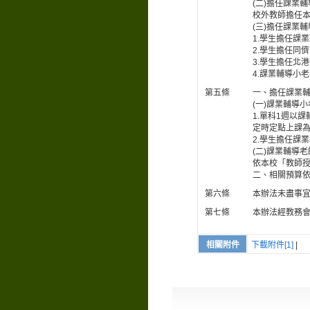
(二)擔任課業
校外教師擔任本
(三)擔任課業
1.學生擔任課
2.學生擔任同
3.學生擔任北
4.課業輔導小
第五條
一、擔任課業
(一)課業輔導
1.單科1週以
定時定點上課
2.學生擔任課
(二)課業輔導
依本校「教師
二、相關預算
第六條
本辦法未盡事
第七條
本辦法經教務
相關附件
下載附件[1]
|