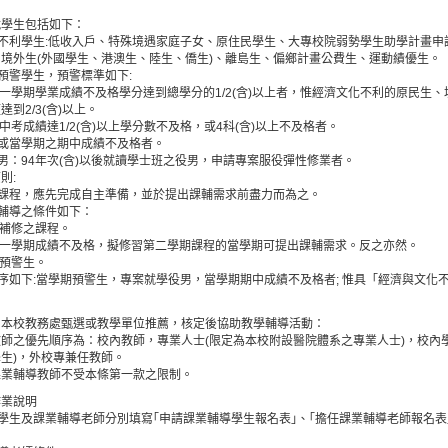
就學生包括如下：
化不利學生:低收入戶、特殊境遇家庭子女、原住民學生、大專校院弱勢學生助學計畫
境外生(外國學生、港澳生、陸生、僑生)、離島生、偏鄉計畫公費生、運動績優生。
業預警學生，預警標準如下:
前一學期學業成績不及格學分達到總學分的1/2(含)以上者，惟經濟文化不利的原民生
到2/3(含)以上。
中考成績達1/2(含)以上學分數不及格，或4科(含)以上不及格者。
修或當學期之期中成績不及格者。
役男：94年次(含)以後就讀學士班之役男，申請專案服役彈性修業者。
則:
新課程，應先完成自主準備，並於提出課輔需求前盡力而為之。
業輔導之條件如下：
重補修之課程。
第一學期成績不及格，擬修習第二學期課程的當學期可提出課輔需求。反之亦然。
業預警生。
排序如下:當學期預警生，專案就學役男，當學期期中成績不及格者; 惟具「經濟與文化
由本校教務處甄選或教學單位推薦，核定後協助教學輔導活動：
師之優先順序為：校內教師，專業人士(限定為本校附設醫院體系之專業人士)，校內
生)，外校專兼任教師。
課業輔導教師不受本條第一款之限制。
作業說明
：學生及課業輔導老師分別填寫｢申請課業輔導學生報名表｣、｢擔任課業輔導老師報名
。