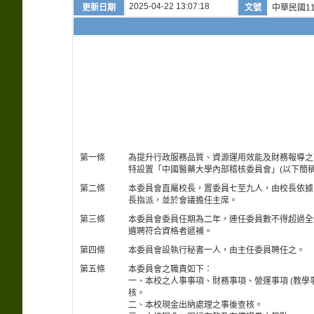
2025-04-22 13:07:18
更新日期
文號
中華民國11
第一條
為提升行政服務品質、資源運用效能及財務報導之
特設置「中國醫藥大學內部稽核委員會」(以下簡
第二條
本委員會直屬校長，置委員七至九人，由校長依據
長指派，並於會議擔任主席。
第三條
本委員會委員任期為二年，連任委員數不得超過全
遴聘符合資格者遞補。
第四條
本委員會設執行秘書一人，由主任委員聘任之。
第五條
本委員會之職責如下：
一、本校之人事事項、財務事項、營運事項 (教學
核。
二、本校現金出納處理之事後查核。