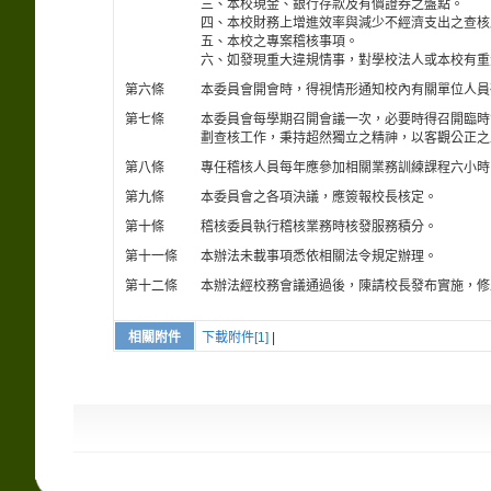
三、本校現金、銀行存款及有價證券之盤點。
四、本校財務上增進效率與減少不經濟支出之查核
五、本校之專案稽核事項。
六、如發現重大違規情事，對學校法人或本校有重
第六條
本委員會開會時，得視情形通知校內有關單位人員
第七條
本委員會每學期召開會議一次，必要時得召開臨時
劃查核工作，秉持超然獨立之精神，以客觀公正之
第八條
專任稽核人員每年應參加相關業務訓練課程六小時
第九條
本委員會之各項決議，應簽報校長核定。
第十條
稽核委員執行稽核業務時核發服務積分。
第十一條
本辦法未載事項悉依相關法令規定辦理。
第十二條
本辦法經校務會議通過後，陳請校長發布實施，修
相關附件
下載附件[1]
|