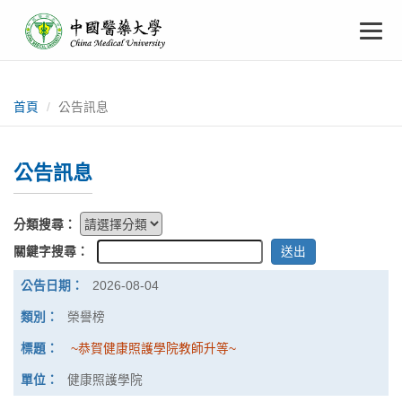
中
跳
To
到
主
國
要
na
:::
內
醫
容
首頁
公告訊息
藥
公告訊息
大
學
分類搜尋：
關鍵字搜尋：
公
2026-08-04
告
列
榮譽榜
表
~恭賀健康照護學院教師升等~
健康照護學院