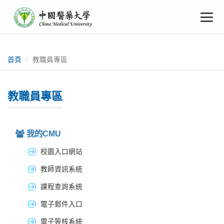
中
跳
To
到
主
國
要
na
:::
內
醫
容
首頁
教職員專區
藥
教職員專區
大
學
我的CMU
校園入口網站
教師資訊系統
課程查詢系統
電子郵件入口
電子簽核系統