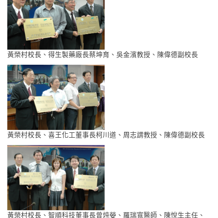
黃榮村校長、得生製藥廠長蔡坤育、吳金濱教授、陳偉德副校長
黃榮村校長、喜王化工董事長柯川道、周志謂教授、陳偉德副校長
黃榮村校長、智順科技董事長曾炖嫈、羅瑞寬醫師、陳悅生主任、