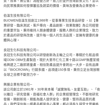
質、效率、無公害）為經營方針，致力於提升台灣飲食文化，並以
向民眾推廣如何發揮蕃茄及蔬菜的價值、美味及營養為企業使命。
伯溫生技有限公司─
BUOWEN伯溫生技創立1988年，從事專業生技食品研發 ，以【專
業研發、臨床測試、客戶導向、產品創新、效果取勝】為公司經營
的重要宗旨。秉持維持人類身體健康、服務人群的企業理念、致力
於產品的研發與改進、提升每一個人的生活品質、並擁有健康的身
體與心理。
良冠生化科技有限公司─
良冠生化科技有限公司以研發創新為主軸之公司，專精於化粧品領
域ODM OBM生產製造。現於大里市仁化工業十路以GMP無塵室規
格興建之二廠即將量產，相信對產品提升會跨出一大步。自有品牌
以「BIOCROWN」行銷多國，品項達150多項，秉持立足台灣放眼
全球之目標不斷努力中。
興展企業有限公司─
該公司創立於1981年，30年來本著「誠實無私、友愛互助」、「夜
以繼日、研究發展、造福社會人群」的企業經營理念，不斷地研究
發展，開創新局，期能為國人提供安全、健康、堅持高品質的產
品。我們深信每一樣產品都是良心事業，都必須長久接受大眾嚴格