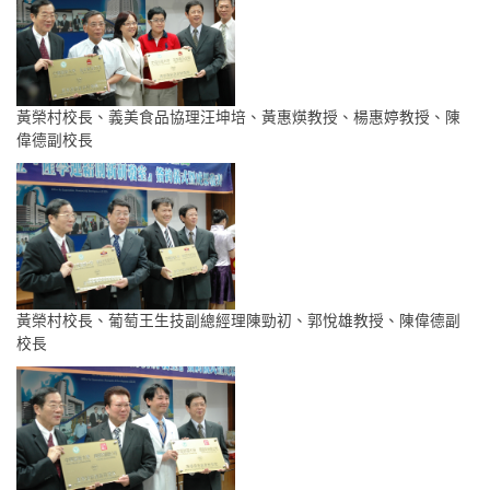
黃榮村校長、義美食品協理汪坤培、黃惠煐教授、楊惠婷教授、陳
偉德副校長
黃榮村校長、葡萄王生技副總經理陳勁初、郭悅雄教授、陳偉德副
校長