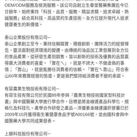
OEM/ODM服務及檢測服務。該公司自創立生春堂醫藥集團迄今已
廿餘年，始終秉持「科技、品質、服務、精益求精、追求卓越、熱
誠服務」結合高科技、高品質的生產技術，全方位提升現代人追求
健康養生的新價值。
泰山企業股份有限公司─
泰山企業創立至今，秉持信賴踏實、積極創新、團隊活力的經營理
念，靈活面對經濟環境的變遷。由傳統的油品加工業發展到全方位
的食品產業，從研發生產到銷售，皆以創新的技術及優異的品質贏
得廣大消費者的喜愛。「實在ㄟ」，就是不誇大、不做虛偽的事
情；「靠山」，就是能勝任消費者的信賴。「實在ㄟ靠山」符合泰
山60年來務實經營的態度，更是我們堅持給消費者不變的承諾。
有容農業生物技術有限公司─
有容生技有限公司於民國88年參與『農業生物技術國家型科技計
畫』與中國醫藥大學進行學合作，目標是將金線連產品科學化、規
格化及科技化。產學合作研發之產品－沛優素金線連護肝膠囊已於
2009年10月獲得衛生署健康食品字號A00166號，並由國科會與中
國醫藥大學共同成果發表。
上銀科技股份有限公司─