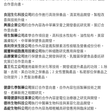
合作意向書。
良冠生化科技公司
的合作進行高效保養品、清潔用品開發，製程改
善與技術升級。
興展企業公司
的合作內容為中草藥牙膏之開發委託研究案，簽訂合
作意向書。
得生製藥公司
產學合作項目是，高科技水性貼布、油性貼布、美容
護膚貼片、中草藥保健食品開發。
長利奈米生技公司
合作內容是鳳梨酵素活性檢驗及營養成份分析。
國璽幹細胞應用技術公司
執行幹細胞研究應用與發展。
品勝實業公司
進行保健食品之開發與研究、乳酸菌保健食品委託研
究簽訂合作意向書。
喜王化工公司
運用最新奈米化等技術，開發或提升產品的功效：
1.除
皺、去斑、美白功效之保養品；2.女性豐胸產品、私密部位保養品之
功效提升；3.禿髮治療產品。
健康化學製藥公司
簽訂合作意向書，合作內容包括製藥技術之開
發、老藥新用之相關研究。
華陽健康科技事業公司
的合作內容是電位治療器之研究與開發。
德林生物科技公司
執行中醫藥生物科技與美容化妝品開發。
晶綻生物科公司
的合作內容為睡眠輔具研發應用與臨床試驗。