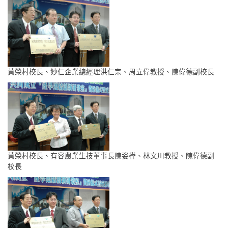
黃榮村校長、妙仁企業總經理洪仁宗、周立偉教授、陳偉德副校長
黃榮村校長、有容農業生技董事長陳姿樺、林文川教授、陳偉德副
校長