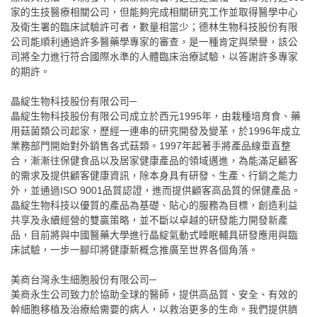
家的生技醫療相關公司，但能夠完成相關研究工作並取得醫學中心
及衛生署的臨床試驗許可者，數量相當少；德林生物科技股份有限
公司能順利通過許多醫藥學專家的審查，是一種肯定與榮譽，該公
司將全力進行符合國際水準的人體臨床治療試驗，以答謝許多專家
的期許。
晶綻生物科技股份有限公司─
晶綻生物科技股份有限公司成立於西元1995年，由栽種培育食、藥
用菇菌類公司起家，歷經一連串的研究開發及變革，於1996年成立
業務部門開始對外銷售各式菇類。1997年起著手將產品線垂直整
合，漸漸往保健食品以及居家健康產品的領域邁進，為能滿足顧客
的需求及提供顧客健康資訊，除本身具有研發、生產、行銷之能力
外，並通過ISO 9001品質認證，進而提供顧客高品質的保健產品。
晶綻生物科技以優質的產品為基礎、貼心的服務為目標，創造利益
共享及永續經營的雙贏策略，並不斷以卓越的研發能力開發新產
品，目前將與中國醫藥大學進行晶綻氣動式睡眠輔具研發應用與臨
床試驗，一步一腳印將健康新概念推廣至世界各個角落。
美商台灣永生細胞股份有限公司─
美商永生公司致力於協助全球的醫師，提供高品質、安全、有效的
幹細胞移植及治療給需要的病人，以救治更多的生命。我們提供臍