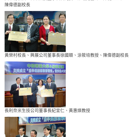
陳偉德副校長
黃榮村校長、興展公司董事長徐國頤、涂筱培教授、陳偉德副校長
長利奈米生技公司董事長紀宜仁、黃惠煐教授