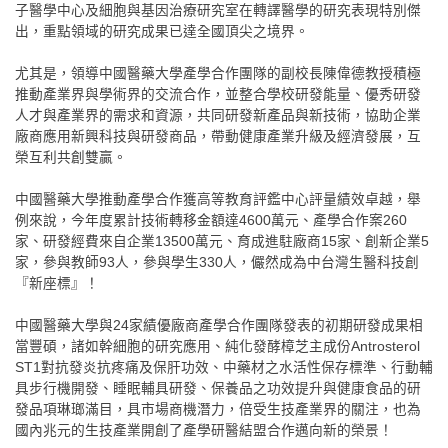
子醫學中心及細胞與基因治療研究室在轉譯醫學的研究表現特別傑
出，重點領域的研究成果已達全國頂尖之境界。
尤其是，領導中國醫藥大學產學合作團隊的副校長陳偉德教授積極
推動產業界與學術界的交流合作，並整合學校研發能量、優秀研發
人才與產業界的需求和資源，共同研發新產品與新技術，協助企業
廠商應用新興科技與研發商品，帶動健康產業升級及經濟發展，互
榮互利共創雙贏。
中國醫藥大學推動產學合作獲高等教育評鑑中心評量績效卓越，舉
例來說，今年度累計技術轉移金額達
4600萬元、產學合作案260
家、研發經費來自企業13500萬元、育成進駐廠商15家、創新企業5
家，參與教師93人，參與學生330人，儼然成為中台灣生醫科技創
『新座標』！
中國醫藥大學與24家績優廠商產學合作團隊發表的初期研發成果相
當豐碩，諸如幹細胞的研究應用、純化發酵樟芝主成份
Antrosterol
ST1對抗發炎抗疼痛及保肝功效、中藥材之水活性保存標準、行動輔
具步行機開發、睡眠輔具研發、保養品之功效提升與健康食品的研
發品項琳瑯滿目，具市場商機潛力，倍受生技產業界的關注，也為
國內兆元的生技產業開創了產學研醫結盟合作邁向新的榮景！