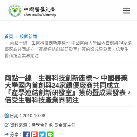
中
跳
To
到
主
國
要
na
:::
內
醫
容
首頁
校園新聞
兩點一線 生醫科技創新座標～ 中國醫藥大學國內首創與24家績
藥
優廠商共同成立『產學連結創新研發室』簽約暨成果發表，倍受生
醫科技產業界關注
大
學
兩點一線 生醫科技創新座標～ 中國醫藥
大學國內首創與24家績優廠商共同成立
『產學連結創新研發室』簽約暨成果發表，
倍受生醫科技產業界關注
日期：2010-10-06
資料來源：產學合作處 吳金濱主任
分享：