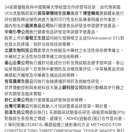
24家績優廠商與中國醫藥大學結盟合作研發項目是：由代理美國
VO5洗髮精起家的
美吾華懷特生技集
團旗下
博登藥局
連鎖體系進行
評估醫院釋出慢性病處方箋的可行性及社區藥事照護合作事宜。
國內知名的
義美食品公司
執行健康食品研發並申請健字號產品。
中南化學公司
進行健康食品研發並申請健字號產品。
股票上市的
葡萄王生技公
司純化發酵樟芝主成份
Antrosterol ST1對
抗發炎抗疼痛、保肝功效與技術移轉。
立康生物科技公司
產學合作檢驗及中藥材之水活性保存標準確立，
中藥材之水活性保存標準確立與技術移轉。
泰山企業公司
執行護肝功能成份分析及預試驗及健字號申請，泰山
仙草南路仙草ㄟ甘查熱中暑預防及治療效果評估，中草藥產品咨詢
藥膳配方輔導及中藥養生補品技術移轉。
有容農業生技公
司執行金線連護肝保肝及過敏性研究。
世界傳動控制與系統科技大廠
上銀科技公司
開展行動輔具步行機之
研究開發及臨床實驗。
妙仁企業公司
進行復健產品研發與技術移轉。
台灣可果美公
司委託推動人才培訓暨產品研發第一期計畫。
伯溫生技公司
委託執行
1.先期臨床試驗委託研究-磷脂質絲胺酸(PS)
對腦部生長發育之傳遞、遲緩兒、ADHD(過動症)簽訂合作意向書。
2.專利授權(I318874)-構建組織三維影像的方法
METHODS FOR
CONSTRUCTING THREE-DIMENSIONAL TISSUE IMAGES
簽訂