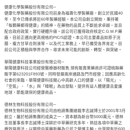
健康化學製藥股份有限公司─
健康化學製藥股份有限公司前身為福壽化學製藥廠，創立於民國40
年，至今已傳承將近60年製藥經驗。本公司自創立開始，秉持著
「每顆藥都得健康」的精神，在藥物的品質上不斷追求卓越，並且
配合政府政策，實行硬體升級。該公司已獲得政府核定C.G.M.P.藥
廠，目前正邁向更高規格的PIC/S認證。本公司主要產品如原子浣
腸、複方甘草合劑液等，以及代工業務上，早已備受各界肯定。目
前公司正積極與學界合作，尋求未來可能的創新、轉型、與突破。
華陽健康科技事業股份有限公司─
華陽健康科技公司經營醫療器材販售,領有販賣業藥商許可證桃縣藥
販字第623201F893號，同時發展兩岸通路及門市經營；因應高齡化
社會的來臨，華陽健康科技關心中高齡人口的健康，以「陽光」、
「空氣」、「水」與「睡眠」為出發點，提供有益人體健康且愛護
地球，節能環保的健康商品。
德林生物科技股份有限公司─
德林生物科技股份有限公司由柏諦集團總裁李志誠博士於2001年3月
創立，屬於柏諦集團的成員之一，資本額為新台幣5000萬元。德林
生技董事長李志誠博士深耕於中草藥研究多年，熟捻各項中草藥之
療效與用法，以開發中草藥新藥為公司之營運主軸，台灣現有近600