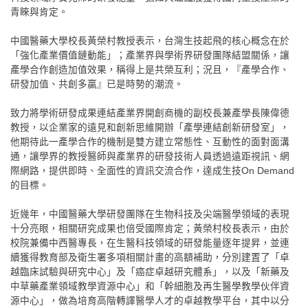
青睞與肯定。
中國醫藥大學校長黃榮村教授表示，台灣生技起飛的核心概念在於
「強化產業價值鏈動能」；產業界與學術界研發團隊結盟關係，讓
產學合作創造加值效果，稱得上是共榮互利；況且，『產學合作、
研發加值、共創多贏』已是時勢的潮流。
致力將學術研發成果連結產業界開創商機的副校長兼產學長陳偉德
教授，以企業家的遠見和創新思維開辦「產學連結創新研發室」，
他期待此一產學合作的機制是雙方建立常態性、互動性的面對面溝
通，讓學界的教授醫師與產業界的研發技術人員透過遠距視訊、網
際網路，提供即時、全面性的資訊交流合作，達成生技
On Demand
的目標。
近幾年，中國醫藥大學研發團隊在生物科技及尖端醫學領域的表現
十分亮眼，相關研究成果也倍受國際肯定；黃榮村校長表示，由於
校院兼備中西醫專長，在生醫科技領域的研發能量逐年提昇，並連
續獲得教育部及衛生署多項相關計畫的高額補助，分別建置了「卓
越臨床試驗與研究中心」及「癌症卓越研究體系」，以及「新藥及
中草藥產業領域教學資源中心」和「幹細胞及再生醫學教學伙伴資
源中心」，做為培育高階轉譯醫學人才的卓越教學平台，其中以分