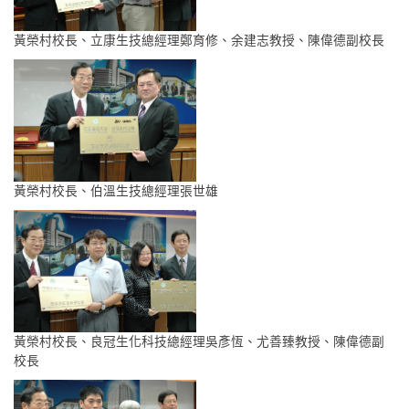
黃榮村校長、立康生技總經理鄭育修、余建志教授、陳偉德副校長
黃榮村校長、伯溫生技總經理張世雄
黃榮村校長、良冠生化科技總經理吳彥恆、尤善臻教授、陳偉德副
校長