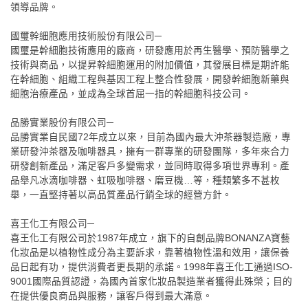
領導品牌。
國璽幹細胞應用技術股份有限公司─
國璽是幹細胞技術應用的廠商，研發應用於再生醫學、預防醫學之
技術與商品，以提昇幹細胞運用的附加價值，其發展目標是期許能
在幹細胞、組織工程與基因工程上整合性發展，開發幹細胞新藥與
細胞治療產品，並成為全球首屈一指的幹細胞科技公司。
品勝實業股份有限公司─
品勝實業自民國72年成立以來，目前為國內最大沖茶器製造廠，專
業研發沖茶器及咖啡器具，擁有一群專業的研發團隊，多年來合力
研發創新產品，滿足客戶多變需求，並同時取得多項世界專利。產
品舉凡冰滴咖啡器、虹吸咖啡器、磨豆機…等，種類繁多不甚枚
舉，一直堅持著以高品質產品行銷全球的經營方針。
喜王化工有限公司─
喜王化工有限公司於1987年成立，旗下的自創品牌BONANZA寶藝
化妝品是以植物性成分為主要訴求，靠著植物性溫和效用，讓保養
品日起有功，提供消費者更長期的承諾。1998年喜王化工通過ISO-
9001國際品質認證，為國內首家化妝品製造業者獲得此殊榮；目的
在提供優良商品與服務，讓客戶得到最大滿意。