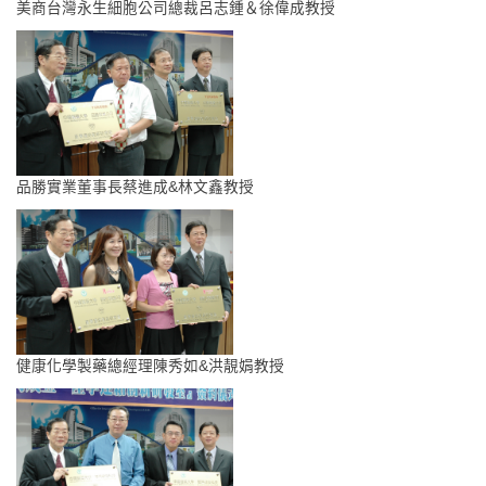
美商台灣永生細胞公司總裁呂志鍾＆徐偉成教授
品勝實業董事長蔡進成&林文鑫教授
健康化學製藥總經理陳秀如&洪靚娟教授