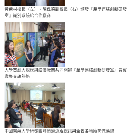
黃榮村校長（左）、陳偉德副校長（右）頒發『產學連結創新研發
室』識別系統給合作廠商
大學首創大規模與績優廠商共同開辦『產學連結創新研發室』貴賓
雲集交誼熱絡
中國醫藥大學研發團隊透過遠距視訊與全省各地廠商做連線