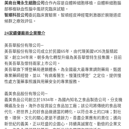
美商台灣永生細胞公司
合作內容是自體幹細胞移植，自體幹細胞腦
部移植缺血性腦中風研究臨床試驗。
智順科技公司
委託臨床實驗案，智順經皮神經電刺激器於腕隧道症
候群之療效評估。
24家績優廠商企業簡介
美吾華股份有限公司─
美吾華股份有限公司成立於民國65年，由代理美國VO5洗髮精起
家，創立34年來，朝多角化轉型升級為美吾華懷特生技集團，目前
有美吾華及懷特兩家上市公司。
美吾華旗下博登藥局連鎖體系，為全國最大最專業調劑藥局，甄選
專業藥師經營，並以〝有病看醫生，慢箋找博登〞之定位，提供慢
性處方箋藥事照護與用藥安全的專業服務。
義美食品股份有限公司─
義美食品公司創立於1934年，為國內知名之食品製造公司，分支機
構遍及全台，海外亦投資設立食品加工廠；該公司將傳統的食品現
代化，把世界上的好食品做適當的轉化，以符合本土的口味；對社
會、環保、文化的關心更是不遺餘力，善盡企業應有的責任；邁向
新世紀的義美，正以旺盛的企圖心，持續真誠實在、勤儉的企業文