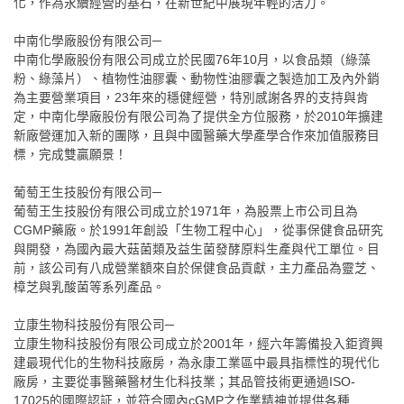
化，作為永續經營的基石，在新世紀中展現年輕的活力。
中南化學廠股份有限公司─
中南化學廠股份有限公司成立於民國76年10月，以食品類（綠藻
粉、綠藻片）、植物性油膠囊、動物性油膠囊之製造加工及內外銷
為主要營業項目，23年來的穩健經營，特別感謝各界的支持與肯
定，中南化學廠股份有限公司為了提供全方位服務，於2010年擴建
新廠營運加入新的團隊，且與中國醫藥大學產學合作來加值服務目
標，完成雙贏願景！
葡萄王生技股份有限公司─
葡萄王生技股份有限公司成立於1971年，為股票上市公司且為
CGMP藥廠。於1991年創設「生物工程中心」，從事保健食品研究
與開發，為國內最大菇菌類及益生菌發酵原料生產與代工單位。目
前，該公司有八成營業額來自於保健食品貢獻，主力產品為靈芝、
樟芝與乳酸菌等系列產品。
立康生物科技股份有限公司─
立康生物科技股份有限公司成立於2001年，經六年籌備投入鉅資興
建最現代化的生物科技廠房，為永康工業區中最具指標性的現代化
廠房，主要從事醫藥醫材生化科技業；其品管技術更通過ISO-
17025的國際認証，並符合國內cGMP之作業精神並提供各種