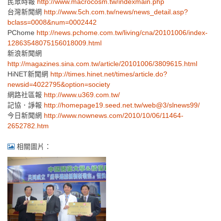
民眾時報
http://www.macrocosm.tw/indexmain.php
台灣新聞網
http://www.5ch.com.tw/news/news_detail.asp?
bclass=0008&num=0002442
PChome
http://news.pchome.com.tw/living/cna/20101006/index-
12863548075156018009.html
新浪新聞網
http://magazines.sina.com.tw/article/20101006/3809615.html
HiNET新聞網
http://times.hinet.net/times/article.do?
newsid=4022795&option=society
網路社區報
http://www.u369.com.tw/
記協
．
諍報
http://homepage19.seed.net.tw/web@3/slnews99/
今日新聞網
http://www.nownews.com/2010/10/06/11464-
2652782.htm
相關圖片：