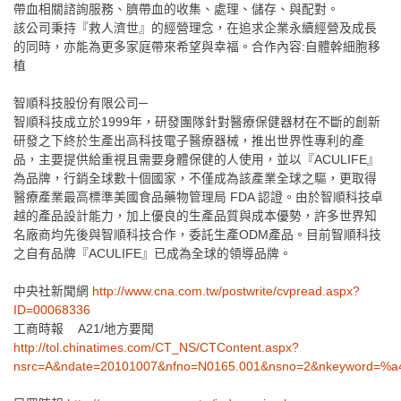
帶血相關諮詢服務、臍帶血的收集、處理、儲存、與配對。
該公司秉持『救人濟世』的經營理念，在追求企業永續經營及成長
的同時，亦能為更多家庭帶來希望與幸福。合作內容:自體幹細胞移
植
智順科技股份有限公司─
智順科技成立於1999年，研發團隊針對醫療保健器材在不斷的創新
研發之下終於生產出高科技電子醫療器械，推出世界性專利的產
品，主要提供給重視且需要身體保健的人使用，並以『ACULIFE』
為品牌，行銷全球數十個國家，不僅成為該產業全球之驅，更取得
醫療產業最高標準美國食品藥物管理局 FDA 認證。由於智順科技卓
越的產品設計能力，加上優良的生產品質與成本優勢，許多世界知
名廠商均先後與智順科技合作，委託生產ODM產品。目前智順科技
之自有品牌『ACULIFE』已成為全球的領導品牌。
中央社新聞網
http://www.cna.com.tw/postwrite/cvpread.aspx?
ID=00068336
工商時報 A21/地方要聞
http://tol.chinatimes.com/CT_NS/CTContent.aspx?
nsrc=A&ndate=20101007&nfno=N0165.001&nsno=2&nkeywor