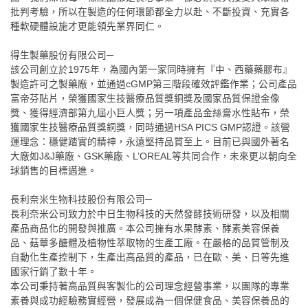
批判考驗，所以在製造的任何環節都全力以赴、不斷投資、充實各
種軟硬體設施才更能領先業界同仁。
得生製藥股份有限公司─
該公司創立於1975年，為國內第一家同時擁有『中、西藥藥膠布』
製造許可之製藥廠，並通過cGMP第三階段確效評鑑作業；公司產品
富帝芬貼片，榮獲國家生技醫療品質獎銅獎及國家品質保證金像
獎、獲得經濟部第九屆小巨人獎；另一項產品金絲膏水性貼布，榮
獲國家生技醫療品質獎銅獎，同時通過HSA PICS GMP認證。該營
運理念：穩健踏實的精神，永遠堅持品質至上。目前已與國外著名
大廠如J&J藥廠、GSK藥廠、L’OREAL等共同合作，未來更以朝向全
球銷售的目標邁進。
長利奈米生物科技股份有限公司─
長利奈米公司致力於中日生物科技的天然發酵技術研發，以及相關
產品商品化的開發與推廣。本公司擁有水果酵素、酵素美容保養
品、菇蕈多醣體及植物性萃取物的生產工廠。在嚴格的品質管制及
自動化生產控制下，生產出高品質的產品，已在歐、美、日等先進
國家行銷了數十年。
本公司秉持著高品質與客製化的公司理念經營事業，以團隊的專業
素養與成功經驗務實經營，發展成為一個保健食品、美容保養品的