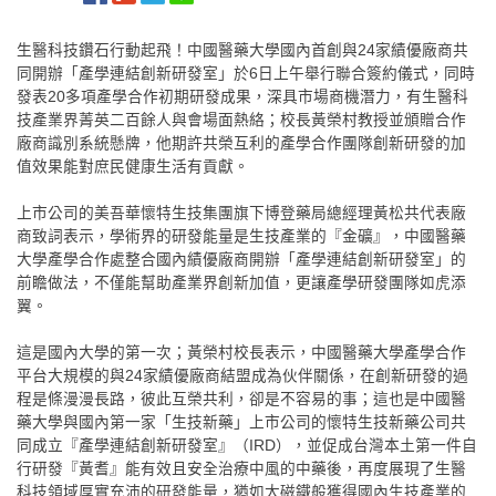
生醫科技鑽石行動起飛！中國醫藥大學國內首創與
24家績優廠商共
同開辦「產學連結創新研發室」於6日上午舉行聯合簽約儀式，同時
發表20多項產學合作初期研發成果，深具市場商機潛力，有生醫科
技產業界菁英二百餘人與會場面熱絡；校長黃榮村教授並頒贈合作
廠商識別系統懸牌，他期許共榮互利的產學合作團隊創新研發的加
值效果能對庶民健康生活有貢獻。
上市公司的美吾華懷特生技集團旗下博登藥局總經理黃松共代表廠
商致詞表示，學術界的研發能量是生技產業的『金礦』，中國醫藥
大學產學合作處整合國內績優廠商開辦「產學連結創新研發室」的
前瞻做法，不僅能幫助產業界創新加值，更讓產學研發團隊如虎添
翼。
這是國內大學的第一次；黃榮村校長表示，中國醫藥大學產學合作
平台大規模的與
24家績優廠商結盟成為伙伴關係，在創新研發的過
程是條漫漫長路，彼此互榮共利，卻是不容易的事；這也是中國醫
藥大學與國內第一家「生技新藥」上市公司的懷特生技新藥公司共
同成立『產學連結創新研發室』（IRD），並促成台灣本土第一件自
行研發『黃耆』能有效且安全治療中風的中藥後，再度展現了生醫
科技領域厚實充沛的研發能量，猶如大磁鐵般獲得國內生技產業的