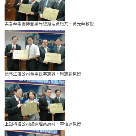
美吾華集團博登藥局總經理黃松共、黃光華教授
德林生技公司董事長李志誠、周志謂教授
上銀科技公司總經理蔡惠卿、李信達教授