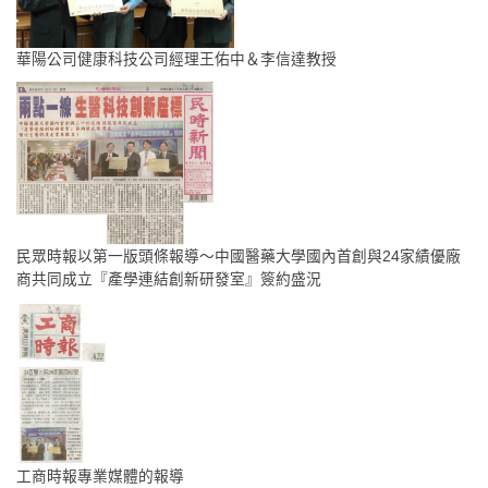
華陽公司健康科技公司經理王佑中＆李信達教授
民眾時報以第一版頭條報導～中國醫藥大學國內首創與24家績優廠
商共同成立『產學連結創新研發室』簽約盛況
工商時報專業媒體的報導