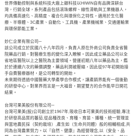
世界傳動控制與系統科技大廠上銀科技以HIWIN自有品牌深耕台
灣，行銷全球，系列產品包括滾珠螺桿、線性滑軌與工業機器人，
均具備高速化、高精度、複合化與環保化之特性，適用於生化醫
療、半導體、3C產業、自動化、工具機、產業機械業、交通運輸業
與環保節能工業。
妙仁企業有限公司─
該公司成立於民國八十八年四月，負責人原在外商公司負責全省醫
院藥品行銷，對醫療生態的變化深入瞭解。因此成立藥品公司以全
省地區醫院以上之醫院為主要領域。營運初期八年以藥品為主，鑑
於於連續六次的藥價調整，藥品利潤被壓縮，因此從97年初開始接
手自費醫療器材，是公司轉型的開始。
未來期待透過中國醫藥大學產學合作模式，讓產銷界能有一個後勤
的研發中心，對業界而言是一大福音，期望雙方的合作能早日開花
結果。
台灣可果美股份有限公司─
台灣可果美(股)公司創立於1967年,吸收日本可果美的技術經驗,專注
於研發高品質的蕃茄,從品種改良、育種、育苗、播種、統一管理並
與當地農民採（契約栽培）,產生如（生命共同體）般的相輔相成,共
同為台灣農業努力。以『自然、健康』為經營理念,以（安全、品