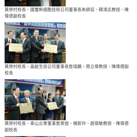
黃榮村校長、國璽幹細胞技術公司董事長朱耕廷、韓鴻志教授、陳
偉德副校長
黃榮村校長、晶綻生技公司董事長詹瑞鵬、周立偉教授、陳偉德副
校長
黃榮村校長、泰山企業董事詹景煌、楊新玲、趙蓓敏教授、陳偉德
副校長