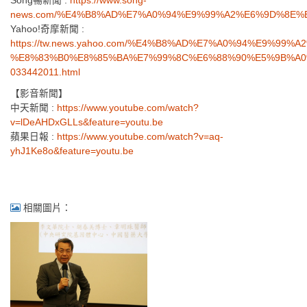
Song暢新聞 :
https://www.song-
news.com/%E4%B8%AD%E7%A0%94%E9%99%A2%E6%9D%8E
Yahoo!奇摩新聞 :
https://tw.news.yahoo.com/%E4%B8%AD%E7%A0%94%E9%99
%E8%83%B0%E8%85%BA%E7%99%8C%E6%88%90%E5%9B%A0
033442011.html
【影音新聞】
中天新聞 :
https://www.youtube.com/watch?
v=lDeAHDxGLLs&feature=youtu.be
蘋果日報 :
https://www.youtube.com/watch?v=aq-
yhJ1Ke8o&feature=youtu.be
相關圖片：