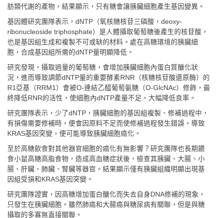
肪類代謝的產物，結果顯示，只有糖會讓胰臟細胞產生基因變異。
基因體研究團隊表示，dNTP（氧核糖核苷三磷酸，deoxy-
ribonucleoside triphosphate）是人體攝取葡萄糖後產生的核苷酸，
也是基因組生成和複製不可或缺的材料。處在高糖環境的胰臟細
胞，合成基因組所需的dNTP量明顯降低。
研究發現，攝取過量的葡萄糖，會增加胰臟細胞內蛋白質醣化狀
況，進而導致調節dNTP量的重要酵素RNR（核糖核苷酸還原酶）的
R1亞基（RRM1）會被O-連結乙醯葡萄氨糖（O-GlcNAc）修飾，最
終降低RNR的活性，使細胞內dNTP產量不足，大幅降低良率。
研究團隊表示，少了dNTP，胰臟細胞的基因組複製、修補過程中，
有損傷需要修補時，便會因原料不足而使修補過程發生錯誤，導致
KRAS基因突變，便可能導致胰臟細胞癌化。
至於高糖飲食對其他器官細胞的癌化有無影響？研究團隊也長期餵
食小鼠高糖高脂食物，造成高血糖症狀後，檢查其胰臟、大腸、小
腸、肝臟、肺臟、腎臟等器官。結果顯示僅有胰臟組織明顯出現基
因組受損和KRAS基因突變。
研究團隊證實，因高糖增加蛋白醣化而失去自身DNA修補的現象，
只發生在胰臟細胞。雖然肺癌和大腸癌與糖尿病有關聯，但是與糖
攝取的多寡無直接關聯。