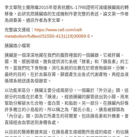
李文華院士團隊繼2015年發表抗體IL-17RB證明可減緩胰臟癌的轉
移後，此研究把胰臟癌的生成機制作更完整的表述。論文第一作者
為胡春美，通訊作者為李文華。
完整論文連結：
https://www.cell.com/cell-
metabolism/fulltext/S1550-4131(19)30069-5
。
胰臟癌小檔案
胰臟是一個深深地藏在我們的腹腔裡面的一個臟器，它被肝臟、
腸、胃、膀胱環繞，擔負提供消化系統「酵素」和「胰島素」的工
作。當我們吃下食物後，消化系統的任務在於把食物磨碎，分解，
最終的目的，在於去蕪存菁，篩選產生出各式代謝產物，再經血液
循環系統送達各個器官。
以功能來區分，胰臟主要分成兩部分，一個屬於「外分泌」類，這
部分的功能在於產生「胰液」，經過胰臟的腺管送出到小腸，用來
幫助分解碳水化合物、蛋白質、和脂肪。另一部分，在胰臟內好像
許多獨立的小島般的，所以稱之為「蘭氏小島」，胰島被歸類為
「內分泌」類，因為它所產生的荷爾蒙，包括胰島素和升糖素，會
直接經由血管送到身體各處。
以目前的醫療數據來說，在胰島產生癌細胞所造成的癌症，約佔胰