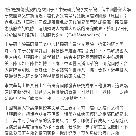
“糖”是損傷胰臟的危險因子！中央研究院李文華院士偕中國醫藥大學
研究團隊又有新發現，糖代謝異常是導致胰腺癌的關鍵「原因」；
避免攝取「高糖」可保護胰臟免於因代謝異常而造成損傷，降低罹
患胰腺癌的風險。這項預防人類重大疾病的研究成果，於3月7日刊
登於國際知名期刊《細胞代謝》（Cell Metabolism）。
中央研究院基因體研究中心特聘研究員李文華院士帶領的研究團
隊，在中研院登峰計劃、科技部卓越團隊計劃支持下，為解決國人
重大疾病「胰腺癌」醫學難題，結合中研院基因體研究中心胡春
美、陳玉如、陳怡如博士團隊、中國醫大潘玉華院士研究團隊、台
大醫院章明珠、張毓廷、鄭永銘醫師團隊共同攜手合作，近年投入
基礎與臨床研究終於獲得關鍵性的研究成果。
李文華院士於八日上午偕研究團隊發表研究成果。他強調，這項臨
床研究新發現，對預防人類健康的貢獻，可以打「世界杯」，要預
防癌中之癌「胰腺癌」找上門 少糖就對了！
中國醫藥大學講座教授李文華院士表示，有「癌中之癌」之稱的
「胰腺癌」初期症狀並不明顯，通常八成病患經確診後都已經是末
期，其中可手術治療的病患更只占二成；即便手術成功，也有近八
成病患會再度復發或轉移。因此，若能進一步了解其生成機制，不
僅能發展更有效的標靶藥物，還能達到「預防勝於治療」之效。