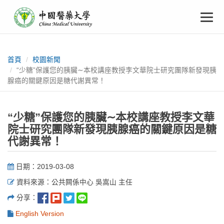
中
跳
To
到
主
國
要
na
:::
內
醫
容
首頁
校園新聞
“少糖”保護您的胰臟∼本校講座教授李文華院士研究團隊新發現胰
藥
腺癌的關鍵原因是糖代謝異常！
大
“少糖”保護您的胰臟∼本校講座教授李文華
學
院士研究團隊新發現胰腺癌的關鍵原因是糖
代謝異常！
日期：2019-03-08
資料來源：公共闗係中心 吳嵩山 主任
分享：
English Version