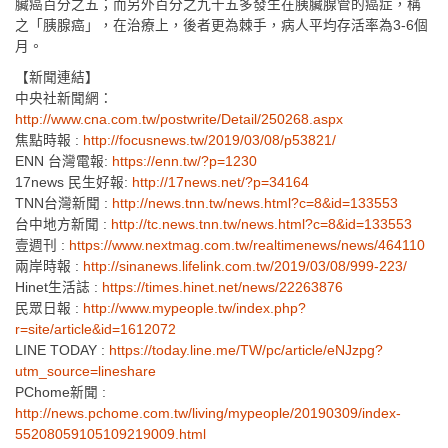
臟癌百分之五；而另外百分之九十五多發生在胰臟腺管的癌症，稱
之「胰腺癌」，在治療上，後者更為棘手，病人平均存活率為3-6個
月。
【新聞連結】
中央社新聞網：
http://www.cna.com.tw/postwrite/Detail/250268.aspx
焦點時報 :
http://focusnews.tw/2019/03/08/p53821/
ENN 台灣電報:
https://enn.tw/?p=1230
17news 民生好報:
http://17news.net/?p=34164
TNN台灣新聞 :
http://news.tnn.tw/news.html?c=8&id=133553
台中地方新聞 :
http://tc.news.tnn.tw/news.html?c=8&id=133553
壹週刊 :
https://www.nextmag.com.tw/realtimenews/news/464110
兩岸時報 :
http://sinanews.lifelink.com.tw/2019/03/08/999-223/
Hinet生活誌 :
https://times.hinet.net/news/22263876
民眾日報 :
http://www.mypeople.tw/index.php?
r=site/article&id=1612072
LINE TODAY :
https://today.line.me/TW/pc/article/eNJzpg?
utm_source=lineshare
PChome新聞 :
http://news.pchome.com.tw/living/mypeople/20190309/index-
55208059105109219009.html