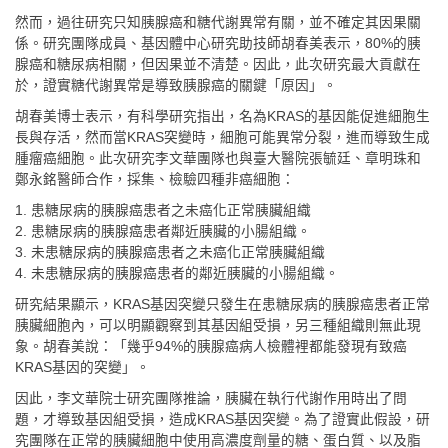
然而，過往研究只知胰腺癌和糖代謝異常有關，並不確定其因果關
係。研究團隊成員、基因體中心研究助技師胡春美表示，80%的胰
腺癌和糖尿病相關，但因果並不清楚。因此，此次研究最大貢獻在
於，證實糖代謝異常是導致胰腺癌的關鍵「原因」。
胡春美博士表示，有科學研究指出，名為KRAS的基因能促進細胞生
長與存活，然而當KRAS突變時，細胞可能異常分裂，進而導致生成
腫瘤癌細胞。此次研究李文華團隊也與臺大醫院張毓廷、章明珠和
鄭永銘醫師合作，採集、檢驗四種非癌細胞：
1. 患糖尿病的胰腺癌患者之未癌化正常胰臟組織
2. 患糖尿病的胰腺癌患者鄰近胰臟的小腸組織。
3. 未患糖尿病的胰腺癌患者之未癌化正常胰臟組織
4. 未患糖尿病的胰腺癌患者的鄰近胰臟的小腸組織。
研究結果顯示，KRAS基因突變只發生在患糖尿病的胰腺癌患者正常
胰臟細胞內，可以明顯觀察到其基因組受損，另三種組織則無此現
象。胡春美說：「幾乎94%的胰腺癌病人檢體裡都能發現有致癌
KRAS基因的突變」。
因此，李文華院士研究團隊推論，胰臟在執行代謝作用時出了問
題，才導致基因組受損，造成KRAS基因突變。為了證實此假設，研
究團隊在正常的胰臟細胞中使用高濃度劑量的糖、蛋白質、以及脂