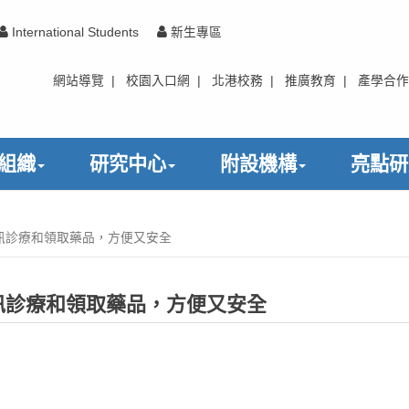
International Students
新生專區
網站導覽
|
校園入口網
|
北港校務
|
推廣教育
|
產學合作
組織
研究中心
附設機構
亮點研
訊診療和領取藥品，方便又安全
訊診療和領取藥品，方便又安全