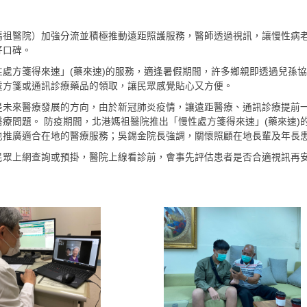
媽祖醫院）加強分流並積極推動遠距照護服務，醫師透過視訊，讓慢性病
好口碑。
處方箋得來速」(藥來速)的服務，適逢暑假期間，許多鄉親即透過兒孫
處方箋或通訊診療藥品的領取，讓民眾感覺貼心又方便。
是未來醫療發展的方向，由於新冠肺炎疫情，讓遠距醫療、通訊診療提前
療問題。 防疫期間，北港媽祖醫院推出「慢性處方箋得來速」(藥來速)
也推廣適合在地的醫療服務；吳錫金院長強調，關懷照顧在地長輩及年長
民眾上網查詢或預掛，醫院上線看診前，會事先評估患者是否合適視訊再