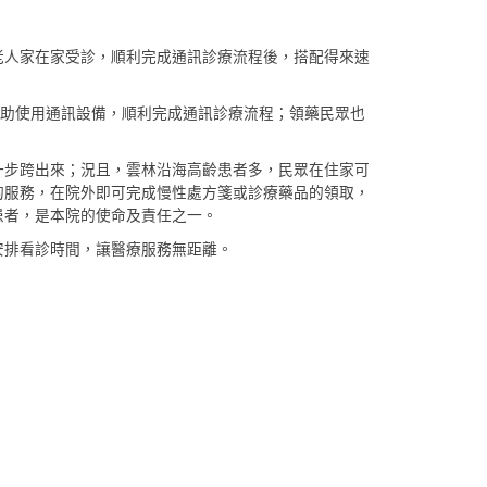
老人家在家受診，順利完成通訊診療流程後，搭配得來速
協助使用通訊設備，順利完成通訊診療流程；領藥民眾也
一步跨出來；況且，雲林沿海高齡患者多，民眾在住家可
的服務，在院外即可完成慢性處方箋或診療藥品的領取，
患者，是本院的使命及責任之一。
安排看診時間，讓醫療服務無距離。