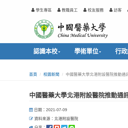
跳
到
學生專區
教職員工
校友服務
訪客
主
中
:::
要
內
國
容
醫
認識本校
學術單位
行政
藥
:::
大
首頁
校園新聞
中國醫藥大學北港附設醫院推動通
學
中國醫藥大學北港附設醫院推動通
日期：2021-07-09
資料來源：北港附設醫院
分享：