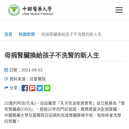
中
跳
To
到
主
國
要
na
:::
內
醫
容
首頁
校園新聞
母捐腎臟換給孩子不洗腎的新人生
藥
母捐腎臟換給孩子不洗腎的新人生
大
日期：2021-09-02
學
資料來源：兒童醫院
分享：
22歲的阿信(化名)，自幼羅患「先天性泌尿道異常」並已進展為「慢
性腎臟病(CKD)」，經過10年的門診追蹤，媽媽慈愛決定捐腎臟，
中國醫藥大學兒童醫院日前順利完成腎臟移植手術，免除終身洗腎
的苦難。