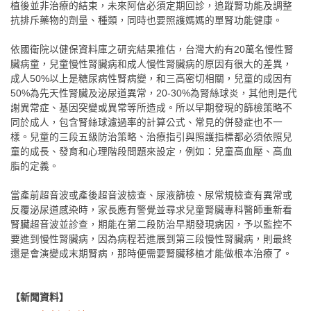
植後並非治療的結束，未來阿信必須定期回診，追蹤腎功能及調整
抗排斥藥物的劑量、種類，同時也要照護媽媽的單腎功能健康。
依國衛院以健保資料庫之研究結果推估，台灣大約有20萬名慢性腎
臟病童，兒童慢性腎臟病和成人慢性腎臟病的原因有很大的差異，
成人50%以上是糖尿病性腎病變，和三高密切相關，兒童的成因有
50%為先天性腎臟及泌尿道異常，20-30%為腎絲球炎，其他則是代
謝異常症、基因突變或異常等所造成。所以早期發現的篩檢策略不
同於成人，包含腎絲球濾過率的計算公式、常見的併發症也不一
樣。兒童的三段五級防治策略、治療指引與照護指標都必須依照兒
童的成長、發育和心理階段問題來設定，例如：兒童高血壓、高血
脂的定義。
當產前超音波或產後超音波檢查、尿液篩檢、尿常規檢查有異常或
反覆泌尿道感染時，家長應有警覺並尋求兒童腎臟專科醫師重新看
腎臟超音波並診查，期能在第二段防治早期發現病因，予以監控不
要進到慢性腎臟病，因為病程若進展到第三段慢性腎臟病，則最終
還是會演變成末期腎病，那時便需要腎臟移植才能做根本治療了。
【新聞資料】