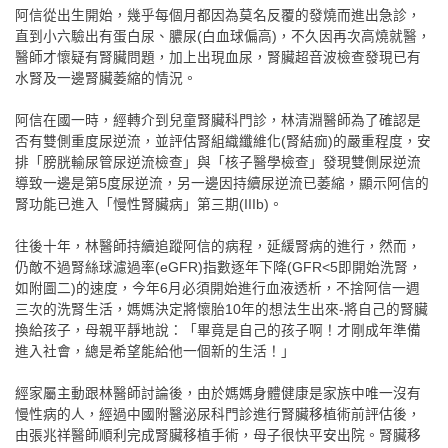
阿信從出生開始，幾乎每個月都因為莫名反覆的發燒而進出急診，
直到小六驗出有蛋白尿、膿尿(白血球偏高)，不久因再次高燒就醫，
醫師才懷疑有腎臟問題，加上出現血尿，腎臟超音波檢查發現已有
水腎及一邊腎臟萎縮的情況。
阿信在國一時，經轉介到兒童腎臟科門診，林清淵醫師為了確認是
否有雙側重度尿逆流，並評估腎組織纖維化(腎結痂)的嚴重程度，安
排「膀胱輸尿管尿逆流檢查」與「核子醫學檢查」發現雙側尿逆流
導致一邊是第5度尿逆流，另一邊因持續尿逆流已萎縮，顯示阿信的
腎功能已進入「慢性腎臟病」第三期(IIIb)。
往後十年，林醫師持續追蹤阿信的病程，延緩腎病的進行，然而，
仍敵不過腎絲球濾過率(eGFR)指數逐年下降(GFR<5即開始洗腎，
如附圖二)的速度，今年6月必須開始進行血液透析，不捨阿信一週
三次的洗腎生活，媽媽決定將懷胎10年的想法生出來-將自己的腎臟
換給孩子，母親平靜地說：「畢竟是自己的孩子啊！才剛成年準備
進入社會，總是希望能給他一個新的生活！」
經家屬主動跟林醫師討論後，由於媽媽身體健康是家族中唯一沒有
慢性病的人，經過中國附醫泌尿科門診進行腎臟移植術前評估後，
由張兆祥醫師順利完成腎臟移植手術，母子很快平安出院。腎臟移