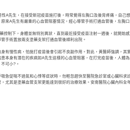
男性A先生，在接受新冠疫苗施打後，時常覺得左胸口及後背疼痛，自己
，原來A先生有嚴重的心血管阻塞情況，經心導管手術打通血管後，左胸口
服藥控制下，身體並無特別異狀，直到最近接受疫苗注射一週後，就開始
導管手術置放兩支塗藥支架打通血管後順利出院。
自身有慢性病，怕施打疫苗後會引起不良副作用。對此，黃醫師強調，其
病患本身有潛在的疾病如A先生這樣的心血管阻塞，在打完疫苗後，人體
不可小?。
呼吸急促喘不過氣和心悸等症狀時，勿輕忽趕快至醫院急診室或心臟科求
管，尤其是塗藥血管支架更能達到很好的治療效果。安南醫院心臟內科全年