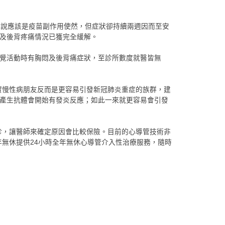
想說應該是疫苗副作用使然，但症狀卻持續兩週因而至安
及後背疼痛情況已獲完全緩解。
感覺活動時有胸悶及後背痛症狀，至診所數度就醫皆無
實慢性病朋友反而是更容易引發新冠肺炎重症的族群，建
為產生抗體會開始有發炎反應；如此一來就更容易會引發
診，讓醫師來確定原因會比較保險。目前的心導管技術非
無休提供24小時全年無休心導管介入性治療服務，隨時