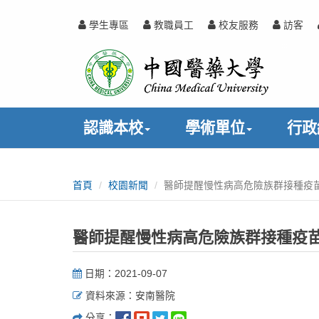
跳
到
學生專區
教職員工
校友服務
訪客
主
中
:::
要
內
國
容
醫
認識本校
學術單位
行政
藥
:::
大
首頁
校園新聞
醫師提醒慢性病高危險族群接種疫
學
醫師提醒慢性病高危險族群接種疫
日期：2021-09-07
資料來源：安南醫院
分享：