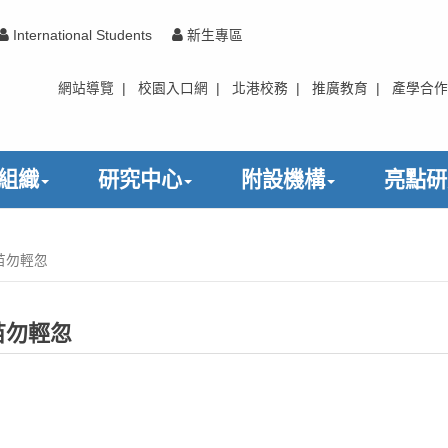
International Students
新生專區
網站導覽
|
校園入口網
|
北港校務
|
推廣教育
|
產學合作
組織
研究中心
附設機構
亮點研
苗勿輕忽
苗勿輕忽