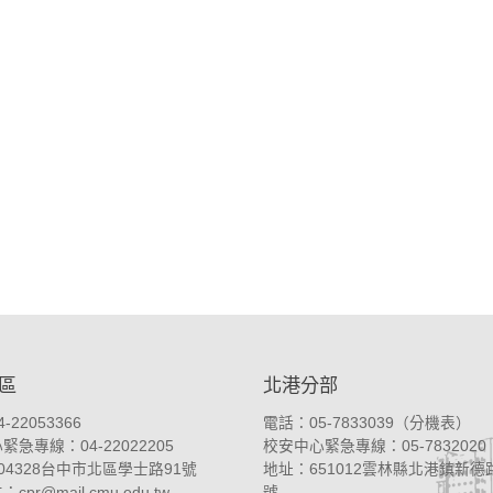
區
北港分部
-22053366
電話：05-7833039（
分機表
）
急專線：04-22022205
校安中心緊急專線：05-7832020
04328台中市北區學士路91號
地址：
651012雲林縣北港鎮新德路
件：
cpr@mail.cmu.edu.tw
號