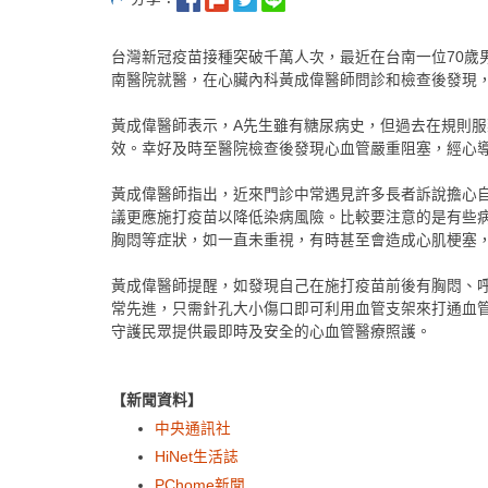
台灣新冠疫苗接種突破千萬人次，最近在台南一位70歲
南醫院就醫，在心臟內科黃成偉醫師問診和檢查後發現
黃成偉醫師表示，A先生雖有糖尿病史，但過去在規則
效。幸好及時至醫院檢查後發現心血管嚴重阻塞，經心
黃成偉醫師指出，近來門診中常遇見許多長者訴說擔心
議更應施打疫苗以降低染病風險。比較要注意的是有些
胸悶等症狀，如一直未重視，有時甚至會造成心肌梗塞，
黃成偉醫師提醒，如發現自己在施打疫苗前後有胸悶、
常先進，只需針孔大小傷口即可利用血管支架來打通血
守護民眾提供最即時及安全的心血管醫療照護。
【新聞資料】
中央通訊社
HiNet生活誌
PChome新聞