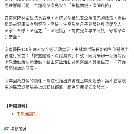
辦理響應活動，主題為孕產兒安全「把握關鍵，產除風險」。
安南醫院林聖哲院長表示，本院以孕產兒安全為優先的政策，提供
從婚前健康檢查到懷孕、產檢、生產及坐月子等服務與母嬰全人、
全家、全隊、全程之「四全照護」，提供完善專業照護，守護孕產
兒安全。
安南醫院110年病人安全週活動當天，由林聖哲院長帶領各位醫護主
管進行宣誓：「把握關鍵、產除風險」口號，同時舉辨一系統院內
衛教活動及快閃活動，藉由這些活動共邀醫護人員及民眾一同守護
母嬰婦幼的健康。
今年因為疫情的關係，醫院也推出臉書線上響應活動，讓不管是現
場的民眾或是臉書上的粉絲都能一起為孕產兒安全發聲。
【新聞資料】
中央通訊社
相關圖片：