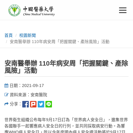
中
跳
To
到
主
國
要
na
:::
內
醫
容
首頁
校園新聞
安南醫舉辦 110年病安周「把握關鍵、產除風險」活動
藥
大
安南醫舉辦 110年病安周「把握關鍵、產除
風險」活動
學
日期：2021-09-17
資料來源：安南醫院
分享：
世界衛生組織公布每年9月17日訂為「世界病人安全日」，邀集世界
各國聯手一起響應病人安全日的行列，並共同採取病安行動。為響
應WHO病人安全日，所以今年度國內病人安全週活動將於9月17日