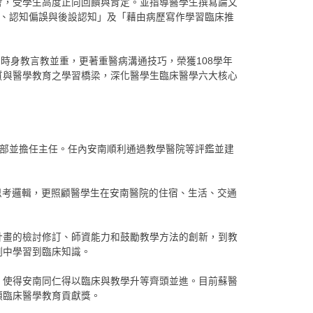
會，受學生高度正向回饋與肯定。並指導醫學生撰寫論文
誤、認知偏誤與後設認知」及「藉由病歷寫作學習臨床推
時身教言教並重，更著重醫病溝通技巧，榮獲108學年
質與醫學教育之學習橋梁，深化醫學生臨床醫學六大核心
學研究部並擔任主任。任內安南順利通過教學醫院等評鑑並建
思考邏輯，更照顧醫學生在安南醫院的住宿、生活、交通
計畫的檢討修訂、師資能力和鼓勵教學方法的創新，到教
例中學習到臨床知識。
，使得安南同仁得以臨床與教學升等齊頭並進。目前蘇醫
頒臨床醫學教育貢獻獎。