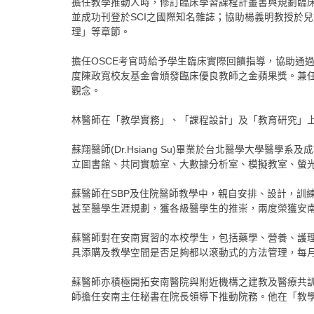
擔任教學推動人時，修訂臨床學習課程計畫書與規劃臨
並成功刊登於SCI之國際知名雜誌；協助楊義明教授於
理」等章節。
擔任OSCE考官時給予學生臨床實際回饋指導，協助通
度陳政寬校友基金會頒發臨床優良教師之金蘋果獎。兼
觀念。
林醫師在「教學實務」、「課程設計」及「教育研究」
蘇翔醫師(Dr.Hsiang Su)畢業於台北醫學大
立圖書館、共同實驗室、大數據分析室、模擬教室、螢
蘇醫師在SBP及住院醫師教學中，親自安排、設計，訓
甚至醫學生涯規劃，獲各級醫學生的推崇，兩度榮獲安
蘇醫師對在安南實習的本校學生，包括藥學、營養、護
具添購及教學空間是否足夠都以滾動式的方法管理，每
蘇醫師亦積極開拓安南醫院與附近機構之建教及醫療共
師擔任安南主任秘書在院長領導下推動院務。他在「教