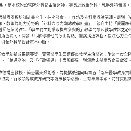
學大學醫學系，是本校附設醫院外科部主治醫師，專長於減重外科、乳房外科領域。
律師醫療課程培訓計畫合作，任座談會、工作坊及外科學概論講師。屢獲
簡報、教學為能力分野的「外科六原力翻轉教學計畫」。親自主持「愛麗
鄭醫師陸續將往年「學生們主動爭取機會參與的」教學門診及教學住診之心路
角色異同，開發「化解你和他的冰山對話」醫病溝通課程，投注心力至今
，引領外科學習計畫不中斷。
暨教學創新成果競賽獎；實習醫學生票選優良教學主治醫師；附醫年度全
」、「輔導諮詢」及「行政領導」上表現優異，獲頒臨床醫學教育貢獻獎
陳偉德講座教授、簡慧麗夫婦創辦，為提攜後進同時設置「臨床醫學教育貢
導咨詢、行政領導或教育研究等臨床教學活動，且有卓越事蹟、特殊貢獻