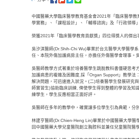
中國醫藥大學臨床醫學教育基金會2021年「臨床醫學
學實務」、「課程設計」、「輔導諮詢」及「行政領導」
榮獲2021年「臨床醫學教育貢獻獎」四位得獎人的傑出
吳汐淇醫師(Dr.Shih-Chi Wu)畢業於台北醫
任、本院外傷加護病房主任，亦擔任外傷醫學會理事。
吳醫師教學方式著重於培養醫學生跳脫教科書僵硬思考方
加護病患的複雜及困難度,採「Organ Suppor
解決問題，可迅速進入狀況。(二)培養醫學生發展研究與投
師實習生)協助臨床訓練, 俾使學生得到整體的學習及知識。(六)採用p
練學生，學生反應相當正面好評。
吳醫師在多年的教學中，確實讓多位學生引為典範，分
林建亨醫師(Dr.Chien-Heng Lin)畢業於中
回中國醫藥大學兒童醫院創立胸腔科並兼任兒童醫院醫