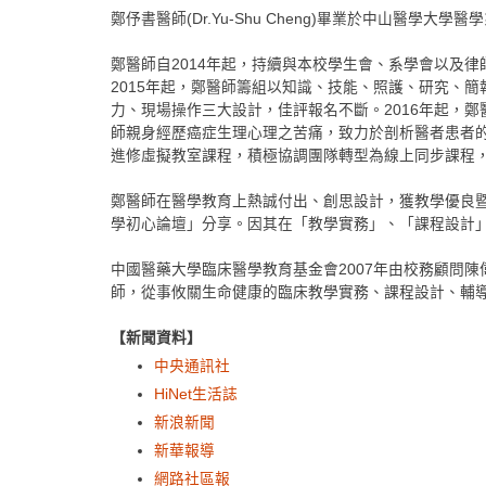
鄭伃書醫師(Dr.Yu-Shu Cheng)畢業於中山醫
鄭醫師自2014年起，持續與本校學生會、系學會以及
2015年起，鄭醫師籌組以知識、技能、照護、研究、
力、現場操作三大設計，佳評報名不斷。2016年起，
師親身經歷癌症生理心理之苦痛，致力於剖析醫者患者的
進修虛擬教室課程，積極協調團隊轉型為線上同步課程
鄭醫師在醫學教育上熱誠付出、創思設計，獲教學優良
學初心論壇」分享。因其在「教學實務」、「課程設計
中國醫藥大學臨床醫學教育基金會2007年由校務顧問
師，從事攸關生命健康的臨床教學實務、課程設計、輔
【新聞資料】
中央通訊社
HiNet生活誌
新浪新聞
新華報導
網路社區報