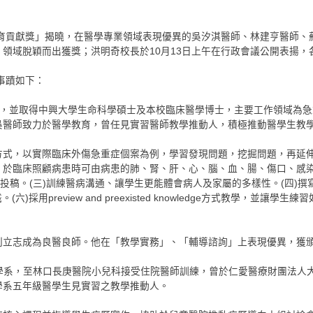
教育貢獻獎」揭曉，在醫學專業領域表現優異的吳汐淇醫師、林建亨醫師
領域脫穎而出獲獎；洪明奇校長於10月13日上午在行政會議公開表揚，
事蹟如下：
學大學醫學系，並取得中興大學生命科學碩士及本校臨床醫學博士，主要工作領
吳醫師致力於醫學教育，曾任見實習醫師教學推動人，積極推動醫學生教
式，以實際臨床外傷急重症個案為例，學習發現問題，挖掘問題，再延伸
t」教學法：於臨床照顧病患時可由病患的肺、腎、肝、心、腦、血、腸、傷口
稿。(三)訓練醫病溝通、讓學生更能體會病人及家屬的多樣性。(四)撰寫及
review and preexisted knowledge方式教學，並讓學生練習如何
別立志成為良醫良師。他在「教學實務」、「輔導諮詢」上表現優異，獲
國醫藥大學醫學系，至林口長庚醫院小兒科接受住院醫師訓練，曾於仁愛醫療財團
學系五年級醫學生見實習之教學推動人。