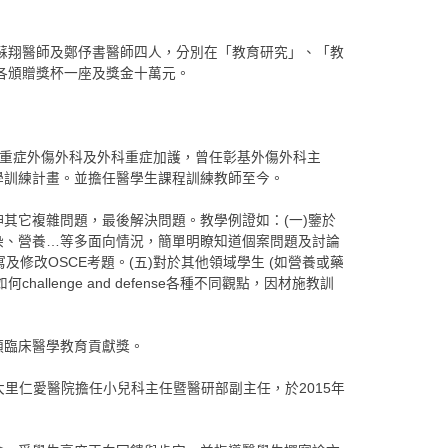
、蘇翔醫師及鄭伃書醫師四人，分別在「教育研究」、「教
各頒贈獎杯一座及獎金十萬元。
域為急重症外傷外科及外科重症加護，曾任彰基外傷外科主
學訓練計畫。並擔任醫學生課程訓練教師至今。
其它複雜問題，最後解決問題。教學例證如：(一)鑒於
、感染、營養…等多面向情況，簡單明瞭知道個案問題及討論
修改OSCE考題。(五)對於其他領域學生 (如營養或藥
challenge and defense各種不同觀點，因材施教訓
頒臨床醫學教育貢獻獎。
法人大里仁愛醫院擔任小兒科主任暨醫研部副主任，於2015年