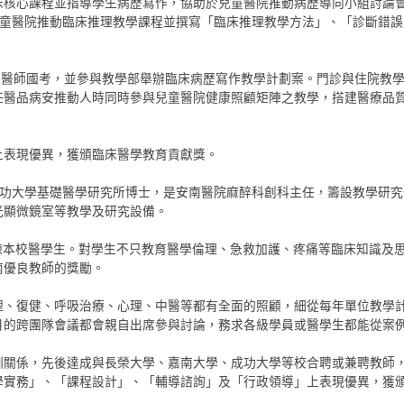
床核心課程並指導學生病歷寫作，協助於兒童醫院推動病歷導向小組討論
兒童醫院推動臨床推理教學課程並撰寫「臨床推理教學方法」、「診斷錯
過醫師國考，並參與教學部舉辦臨床病歷寫作教學計劃案。門診與住院教學
任醫品病安推動人時同時參與兒童醫院健康照顧矩陣之教學，搭建醫療品
上表現優異，獲頒臨床醫學教育貢獻獎。
學醫學系及成功大學基礎醫學研究所博士，是安南醫院麻醉科創科主任，籌設教
光顯微鏡室等教學及研究設備。
練本校醫學生。對學生不只教育醫學倫理、急救加護、疼痛等臨床知識及
南優良教師的獎勵。
理、復健、呼吸治療、心理、中醫等都有全面的照顧，細從每年單位教學
月的跨團隊會議都會親自出席參與討論，務求各級學員或醫學生都能從案
訓關係，先後達成與長榮大學、嘉南大學、成功大學等校合聘或兼聘教師
學實務」、「課程設計」、「輔導諮詢」及「行政領導」上表現優異，獲