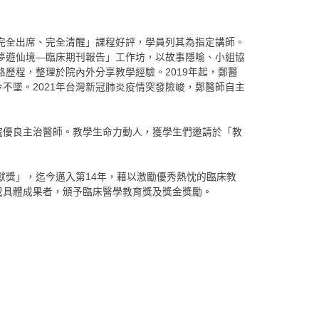
「完全出席、完全清醒」課程好評，學員列其為指定講師。
絲夢遊仙境—臨床期刊報告」工作坊，以故事隱喻、小組協
歷程，整理於院內外分享教學經驗。2019年起，鄭醫
不墜。2021年台灣新冠肺炎疫情突發險峻，鄭醫師自主
院優良主治醫師。教學生命力動人，獲學生們邀請於「教
。
獻獎」，迄今邁入第14年，藉以激勵優秀熱忱的臨床教
或具體成果者，頒予臨床醫學教育獎及獎金獎勵。