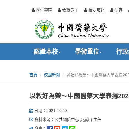
跳
到
學生專區
教職員工
校友服務
訪客
主
中
:::
要
內
國
容
醫
認識本校
學術單位
行政
藥
:::
大
首頁
校園新聞
以教好為榮～中國醫藥大學表揚20
學
以教好為榮～中國醫藥大學表揚20
日期：2021-10-13
資料來源：公共關係中心 吳嵩山 主任
分享：