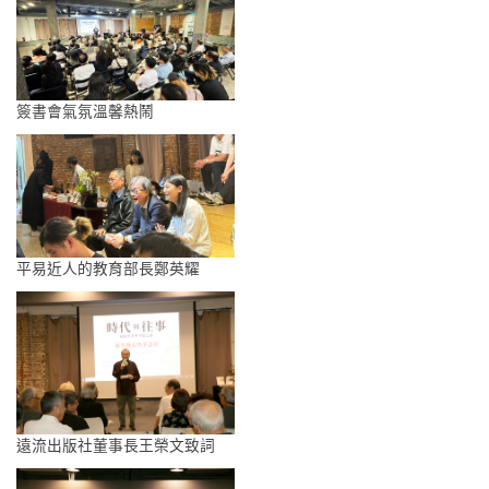
簽書會氣氛溫馨熱鬧
平易近人的教育部長鄭英耀
遠流出版社董事長王榮文致詞