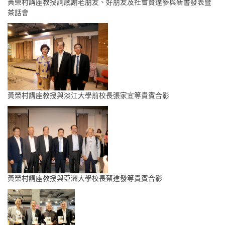
黃榮村講座教授詞感謝老朋友、好朋友及社會賢達參與新書發表暨
茶話會
黃榮村講座教授與淡江大學前校長張家宜等貴賓合影
黃榮村講座教授與亞洲大學校長蔡進發等貴賓合影