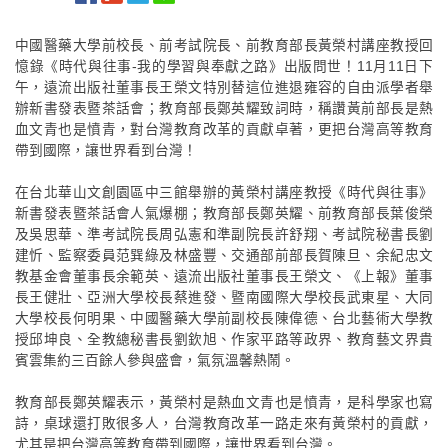
中國醫藥大學前校長、前考試院長、前教育部長黃榮村講座教授回
憶錄《時代與往事-我的學習與奉獻之路》出版問世！11月11日下
午，遠流出版社董事長王榮文特別替這位進退雍容的自由派學者舉
辦新書發表暨茶話會；教育部長鄭英耀致詞時，稱讚黃前部長是熱
血文青也是憤青，對台灣教育改革的貢獻卓著，更把台灣高等教育
帶到國際，讓世界看到台灣！
在台北華山文創園區中三館舉辦的黃榮村講座教授《時代與往事》
新書發表暨茶話會人氣爆棚；教育部長鄭英耀、前教育部長葉俊榮
及吳思華、準考試院長周弘憲和準副院長許舒翔、考試院秘書長劉
建忻、監察委員范巽綠及林盛豐、交通部前部長賀陳旦、余紀忠文
教基金會董事長余範英、遠流出版社董事長王榮文、《上報》董事
長王健壯、亞洲大學校長蔡進發、暨南國際大學校長武東星、大同
大學校長何明果、中國醫藥大學前副校長陳偉德、台北藝術大學教
授邱坤良、全教總秘書長劉欽旭、作家平路等政界、教育藝文界貴
賓雲集約三百餘人參與盛會，氣氛溫馨熱鬧。
教育部長鄭英耀表示，黃榮村是熱血文青也是憤青，是科學家也寫
詩，桌球還打敗很多人，台灣教育改革一路走來有黃榮村的貢獻，
尤其是把台灣高等教育帶到國際，讓世界看到台灣。