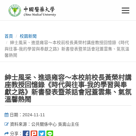
中
跳
To
到
主
國
要
na
:::
內
醫
容
首頁
校園新聞
紳士風采、進退雍容～本校前校長黃榮村講座教授回憶錄《時代
藥
與往事-我的學習與奉獻之路》新書發表暨茶話會冠蓋雲集、氣氛溫
馨熱鬧
大
學
紳士風采、進退雍容～本校前校長黃榮村講
座教授回憶錄《時代與往事-我的學習與奉
獻之路》新書發表暨茶話會冠蓋雲集、氣氛
溫馨熱鬧
日期：2024-11-11
資料來源：公共關係中心 吳嵩山主任
分享：