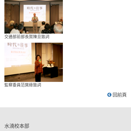
交通部前部長賀陳旦致詞
監察委員范巽綠致詞
回前頁
:::
水湳校本部