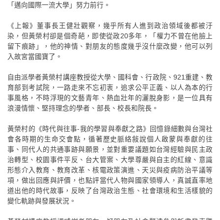
「邁向國際一流大學」努力前行。
《上報》董事長王健壯觀察，幾乎所有人進到政治領域後都被汙
染，但黃榮村卻是個奇葩，即使從政20多年，「權力不曾在他臉上
留下痕跡」，他的神情、對朋友的態度幾乎沒什麼改變，他可以列
入故宮當國寶了。
自由派學者黃榮村講座教授從大學、國科會、行政院、921重建、教
育部到考試院，一路走來不忘初衷，追求公平正義、以人為本的行
事風格，不時浮現的文藝青年、熱血壯年的灑脫身影，是一位具有
浪漫情懷、堅持理念的學者、部長、校長和院長。
黃榮村的《時代與往事-我的學習與奉獻之路》回憶錄細數與台灣社
會各時期的生命交會點，循著歷史脈絡敍說個人啟蒙與奉獻的往
事、同代人的共通事跡與願景，並對重要議題如台灣經驗與民主政
治轉型、校園事件平反、台大管案、大學尊嚴與自主的紅線、意識
形態介入教育、教育改革、核電政策演進、天災與疫病防治平議等
項，做出回應與評價，也點評當代人物與國家領導人，真誠直率地
道出他的時代故事，反映了台灣政治生態、社會環境和生活樣貌的
變化軌跡與發展狀況。