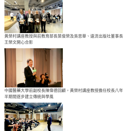
黃榮村講座教授與前教育部長葉俊榮及吳思華、遠流出版社董事長
王榮文開心合影
中國醫藥大學前副校長陳偉德回顧，黃榮村講座教授擔任校長八年
半期間逐步建立傳統與學風