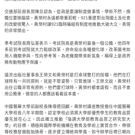
交通部前部長賀陳旦認為，從政是要讓制度做事情，學術不然，換
職位要換腦袋，黃榮村永遠都舉重若輕，921重建對台灣國土及社會
的改變很驚人，黃榮村讓921臨時編組有制度地推動大破大立，表現
的非常傑出。
準考試院長周弘憲表示，考試院長是黃榮村最後一個公職，他四年
多前到考試院就大力鬆綁改革，拚命投出各種變化球，改革國考如
用人機關參與、性向參考等，為老機關帶來新氣象，稱得上是政界
稀有動物應予保護。
遠流出版社董事長王榮文和黃榮村是打桌球雙打的搭檔，他們在打
球時有一共同原則，就是不管姿勢、只管進球。王榮文說，黃榮村
出任公職非常有原則，他們要打球時，黃榮村都會請假、而且不會
用公務車，做官的人都應該看看這本書。
中國醫藥大學前副校長陳偉德回顧，黃榮村講座教授擔任中國醫藥
大學校長八年半期間，認定學校必須將大學部優秀學生的教育品質
優先放在心上，因此確立推動「強調大學部教育品質之研究型大
學」的目標，積極與國際學術機構在教育及學術上實質合作，帶領
導校務發展脫胎換骨，逐步建立傳統與學風，如今辦學目標已朝向