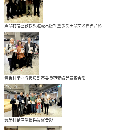
黃榮村講座教授與遠流出版社董事長王榮文等貴賓合影
黃榮村講座教授與監察委員范巽綠等貴賓合影
黃榮村講座教授與貴賓合影