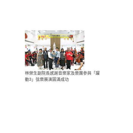
林榮生副院長感謝音樂家及樂團參與「躍
動3」弦樂展演圓滿成功