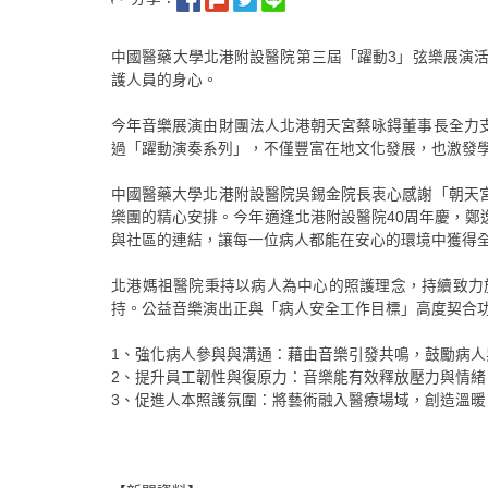
中國醫藥大學北港附設醫院第三屆「躍動3」弦樂展演
護人員的身心。
今年音樂展演由財團法人北港朝天宮蔡咏鍀董事長全力
過「躍動演奏系列」，不僅豐富在地文化發展，也激發
中國醫藥大學北港附設醫院吳錫金院長衷心感謝「朝天
樂團的精心安排。今年適逢北港附設醫院40周年慶，
與社區的連結，讓每一位病人都能在安心的環境中獲得
北港媽祖醫院秉持以病人為中心的照護理念，持續致力
持。公益音樂演出正與「病人安全工作目標」高度契合
1、強化病人參與與溝通：藉由音樂引發共鳴，鼓勵病
2、提升員工韌性與復原力：音樂能有效釋放壓力與情
3、促進人本照護氛圍：將藝術融入醫療場域，創造溫