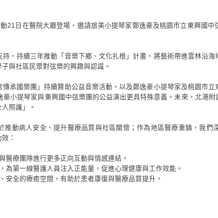
活動21日在醫院大廳登場，邀請旅美小提琴家鄭逸豪及桃園市立東興國中
支持，持續三年推動「音樂下鄉、文化扎根」計畫，將藝術帶進雲林沿海
學子與社區民眾對弦樂的興趣與認識。
宮傳承國樂團」持續贊助公益音樂活動，以及鄭逸豪小提琴家及桃園市立
鄭逸豪小提琴家與東興國中弦樂團的公益演出更具特殊意義。未來，北港附
全人照護」。
於推動病人安全、提升醫療品質與社區關懷；作為地區醫療重鎮，我們
功效：
人與醫療團隊進行更多正向互動與情感連結。
緒，為第一線醫護人員注入正能量，促進心理健康與工作效能。
暖、安全的療癒空間，有助於患者康復與醫療品質提升。