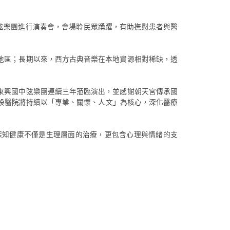
弦樂團進行演奏會，會場聆民眾踴躍，有助撫慰患者與醫
地區；長期以來，西方古典音樂在本地資源相對稀缺，透
東興國中弦樂團連續三年蒞臨演出，並感謝朝天宮傳承國
設醫院將持續以「專業、關懷、人文」為核心，深化醫療
深知健康不僅是生理層面的治療，更包含心理與情緒的支