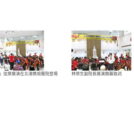
3」弦樂展演在北港媽祖醫院登場
林榮生副院長展演開幕致詞