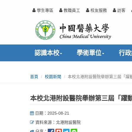
跳
到
學生專區
教職員工
校友服務
訪客
主
中
:::
要
內
國
容
醫
認識本校
學術單位
行政
藥
:::
大
首頁
校園新聞
本校北港附設醫院舉辦第三屆「躍
學
本校北港附設醫院舉辦第三屆「躍
日期：2025-08-21
資料來源：北港附設醫院
分享：