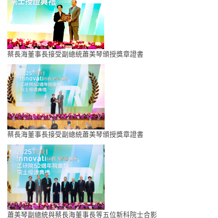
蔡長海董事長接受副總統蕭美琴頒授獎章證書
蔡長海董事長接受副總統蕭美琴頒授獎章證書
蕭美琴副總統與蔡長海董事長等五位新科院士合影