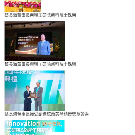
蔡長海董事長榮獲工研院新科院士殊榮
蔡長海董事長榮獲工研院新科院士殊榮
蔡長海董事長接受副總統蕭美琴頒授獎章證書