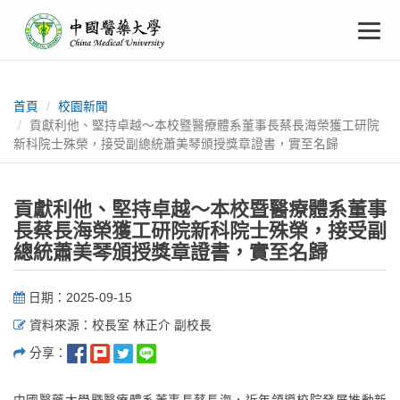
中
跳
To
到
主
國
要
na
:::
內
醫
容
首頁
校園新聞
貢獻利他、堅持卓越～本校暨醫療體系董事長蔡長海榮獲工研院
藥
新科院士殊榮，接受副總統蕭美琴頒授獎章證書，實至名歸
大
貢獻利他、堅持卓越～本校暨醫療體系董事
學
長蔡長海榮獲工研院新科院士殊榮，接受副
總統蕭美琴頒授獎章證書，實至名歸
日期：2025-09-15
資料來源：校長室 林正介 副校長
分享：