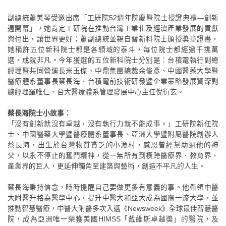
副總統蕭美琴受邀出席「工研院52週年院慶暨院士授證典禮—創新
週開幕」，她肯定工研院在推動台灣工業化及經濟產業發展的貢獻
與付出，讓世界更好；蕭副總統並親自替新科院士頒授獎章證書，
她稱許五位新科院士都是各領域的泰斗，每位院士都經過千挑萬
選，成就非凡。今年獲選的五位新科院士分別是：台積電執行副總
經理暨共同營運長米玉傑、中鼎集團總裁余俊彥、中國醫藥大學暨
醫療體系董事長蔡長海、台積電前技術研發暨企業策略發展資深副
總經理羅唯仁、台大醫療體系管理發展中心主任倪衍玄。
蔡長海院士小故事：
「沒有創新就沒有卓越，沒有執行力就不能成事。」工研院新任院
士、中國醫藥大學暨醫療體系董事長、亞洲大學暨附屬醫院創辦人
蔡長海，出生於台灣物質貧乏的小漁村，感恩曾經幫助過他的神
父，以永不停止的奮鬥精神，從一無所有到橫跨醫療界、教育界、
產業界的巨人，更延伸觸角至建築與藝術，創造不平凡的人生。
蔡長海秉持信念，時時提醒自己要做更多有意義的事。他帶領中醫
大附醫升格為醫學中心，提升中醫大和亞大成為國際一流大學，並
推動智慧醫療，中醫大附醫多次入選《Newsweek》全球最佳智慧醫
院，成為亞洲唯一榮獲美國HIMSS「戴維斯卓越獎」的醫院，及