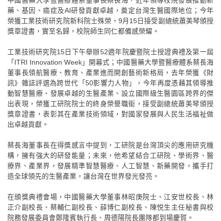
中國醫藥大學暨醫療體系董事長蔡長海，近年領導校院發展推動新
藥、基因、癌症及AI研發貢獻卓越，奠定台灣生醫國際地位；今年
榮獲工業技術研究院新科院士殊榮，9月15日接受副總統蕭美琴頒授
獎章證書，實至名歸，校院師生同仁都備感榮耀。
工業技術研究院15日下午舉辦52週年院慶暨院士授證典禮及第一屆
「ITRI Innovation Week」開幕式；中國醫藥大學暨醫療體系蔡長海
董事長領航醫療、教育、產業進而開創藝術新格局，去年榮獲《財
訊》雜誌評選為跨世代「50影響力人物」，今年再度憑藉其領導推
動智慧醫療、發展卓越的生醫產業、設立國際級生醫園區跨界的傑
出表現，榮獲工研院院士的終身榮譽職銜，接受副總統蕭美琴頒授
獎章證書，表彰其在產業技術領域，對國家發展與人民生活福祉做
出卓越貢獻。
蔡長海董事長在得獎感言中提到，工研院是台灣頂尖的應用研究機
構，擁有強大的研發能量；未來，他希望結合工研院、學術界、醫
療界、產業界，發展精準智慧醫療、人工智慧、新藥開發，攜手打
造全球領先的生醫產業，讓台灣在世界發光發亮。
在頒獎典禮會場，中國醫藥大學董事林昭庚院士、江安世校長、林
正介副校長、蔡輔仁副校長、薛博仁副校長、陳悦生主任秘書與校
院務發展委員會鄭隆賓執行長、周德陽院長團隊都到場慶賀。