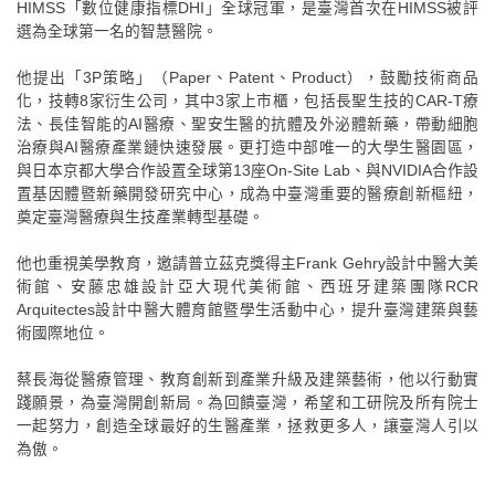
HIMSS「數位健康指標DHI」全球冠軍，是臺灣首次在HIMSS被評
選為全球第一名的智慧醫院。
他提出「3P策略」（Paper、Patent、Product），鼓勵技術商品
化，技轉8家衍生公司，其中3家上市櫃，包括長聖生技的CAR-T療
法、長佳智能的AI醫療、聖安生醫的抗體及外泌體新藥，帶動細胞
治療與AI醫療產業鏈快速發展。更打造中部唯一的大學生醫園區，
與日本京都大學合作設置全球第13座On-Site Lab、與NVIDIA合作設
置基因體暨新藥開發研究中心，成為中臺灣重要的醫療創新樞紐，
奠定臺灣醫療與生技產業轉型基礎。
他也重視美學教育，邀請普立茲克獎得主Frank Gehry設計中醫大美
術館、安藤忠雄設計亞大現代美術館、西班牙建築團隊RCR
Arquitectes設計中醫大體育館暨學生活動中心，提升臺灣建築與藝
術國際地位。
蔡長海從醫療管理、教育創新到產業升級及建築藝術，他以行動實
踐願景，為臺灣開創新局。為回饋臺灣，希望和工研院及所有院士
一起努力，創造全球最好的生醫產業，拯救更多人，讓臺灣人引以
為傲。