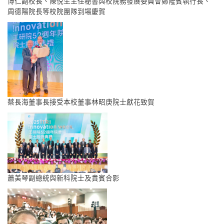
博仁副校長、陳悦生主任秘書與校院務發展委員會鄭隆賓執行長、
周德陽院長等校院團隊到場慶賀
蔡長海董事長接受本校董事林昭庚院士獻花致賀
蕭美琴副總統與新科院士及貴賓合影