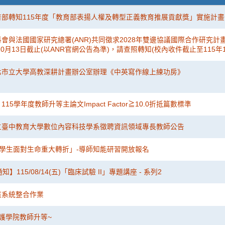
育部轉知115年度「教育部表揚人權及轉型正義教育推展貢獻獎」實施計畫
會與法國國家研究總署(ANR)共同徵求2028年雙邊協議國際合作研究計
10月13日截止(以ANR官網公告為準)，請查照轉知(校內收件截止至115年1
北市立大學高教深耕計畫辦公室辦理《中英寫作線上練功房》
15學年度教師升等主論文Impact Factor≧10.0折抵篇數標準
立臺中教育大學數位內容科技學系徵聘資訊領域專長教師公告
陪伴學生面對生命重大轉折」-導師知能研習開放報名
】115/08/14(五)「臨床試驗 II」專題講座 - 系列2
核系統整合作業
護學院教師升等~