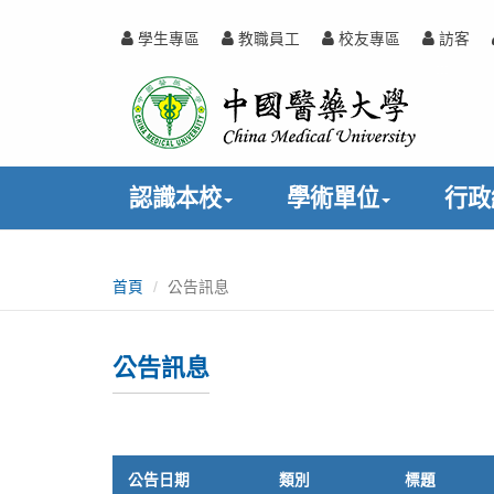
跳
到
學生專區
教職員工
校友專區
訪客
主
中
:::
要
內
國
容
醫
認識本校
學術單位
行政
藥
:::
大
首頁
公告訊息
學
公告訊息
公告日期
類別
標題