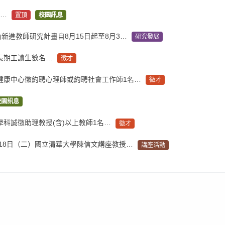
告…
置頂
校園訊息
內新進教師研究計畫自8月15日起至8月3…
研究發展
長期工讀生數名…
徵才
健康中心徵約聘心理師或約聘社會工作師1名…
徵才
校園訊息
科誠徵助理教授(含)以上教師1名…
徵才
月18日（二）國立清華大學陳信文講座教授…
講座活動