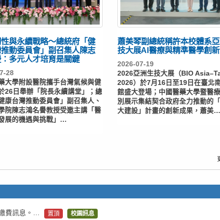
韌性與永續戰略～總統府「健
蕭美琴副總統稱許本校體系亞
灣推動委員會」副召集人陳志
技大展AI醫療與精準醫學創
授：多元人才培育是關鍵
2026-07-19
7-28
2026亞洲生技大展（BIO Asia–Ta
藥大學附設醫院攜手台灣氣候與健
2026）於7月16日至19日在臺北
於26日舉辦「院長永續講堂」；總
館盛大登場；中國醫藥大學暨醫
健康台灣推動委員會」副召集人、
別展示集結契合政府全力推動的「
學院陳志鴻名譽教授受邀主講「醫
大建設」計畫的創新成果，蕭美
發展的機遇與挑戰」…
費繳費訊息。…
置頂
校園訊息