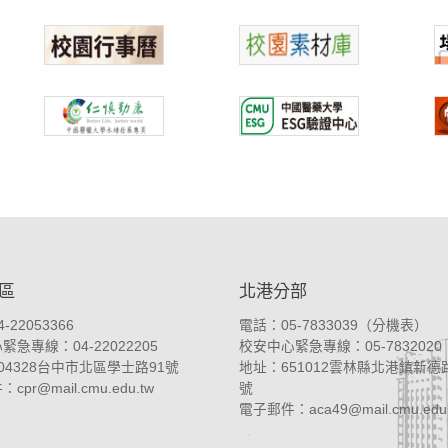
區
北港分部
-22053366
電話：05-7833039（
分機表
）
急專線：04-22022205
校安中心緊急專線：05-7832020
04328台中市北區學士路91號
地址：
651012雲林縣北港鎮新德路
件：
cpr@mail.cmu.edu.tw
號
電子郵件：
aca49@mail.cmu.edu