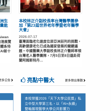
洲生
本校林正介副校長率台灣醫學團參
新量能
加「第23屆世界老年學暨老年醫學
大會」
2026-07-17
iwan
臺灣面臨老化速度位居亞洲前列的挑戰，
南港展覽
高齡健康老化已成為國家發展的關鍵議
療體系特
題。中國醫藥大學副校長林正介醫師率領
AI新十
台灣老人醫學團隊，7月5日至8日遠赴荷
…
蘭阿姆斯特丹…
亮點中醫大
更多公告
更多傑出事蹟
本校榮獲2026「天下大學公民獎」私
立中型大學第三名，以「AI×永續」
雙軸展現醫學大學公共影響力