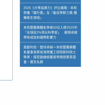
2026《大學品牌力》評比揭曉，本校
榮獲「躍升獎」及「最佳學群力獎-醫
藥衛生領域」
本校暨醫療體系學者50位入榜2025年
「全球前2%頂尖科學家」 展現卓越
學術成就和國際影響力
貢獻利他、堅持卓越～本校暨醫療體
系董事長蔡長海榮獲工研院新科院士
殊榮，接受副總統蕭美琴頒授獎章證
書，實至名歸