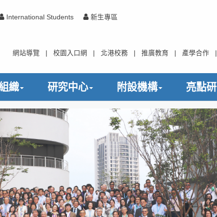
International Students
新生專區
網站導覽
|
校園入口網
|
北港校務
|
推廣教育
|
產學合作
|
組織
研究中心
附設機構
亮點研