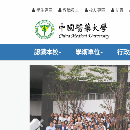
跳
到
學生專區
教職員工
校友專區
訪客
主
中
:::
要
內
國
容
醫
認識本校
學術單位
行政
藥
上
大
一
學
張